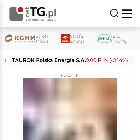
Strefa
Strefa
Eko
Miedzi
Energii
Profity
TAURON Polska Energia S.A.
9.09 PLN (-0.14%)
Enea S
REKLAMA