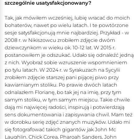
szczególnie usatysfakcjonowany?
Tak, jak mówiłem wcześniej, lubię wracać do moich
bohaterów, nawet po wielu latach. I te powtórzone
sesje satysfakcjonują mnie najbardziej. Przykład - w
2008 r. w Nikiszowcu zrobiłem zdjęcie dwóm
dziewczynkom w wieku ok. 10-12 lat. W 2015 r.
postanowiłem je odszukać. Udało się odnaleźć jedną
z nich. Wyobraź sobie wzruszenie wspomnieniem
po tylu latach. W 2024 r. w Syrakuzach na Sycylii
zrobiłem zdjęcie starszej pani pijącej piwo przy
kawiarnianym stoliku. Po prawie dwóch latach
odnalazłem Florianę, bo tak jej na imię, przy tym
samym stoliku, w tym samym miejscu. Takie chwile
dają mi najwięcej radości, inspirują i potwierdzają
sens dokumentowania i zapisywania chwil. Mam też
w dorobku serię zdjęć znanych muzyków. Udało mi
się fotografować takich gigantów jak John Mc
Laughlin, Chick Corea, Pharoah Sanders, John