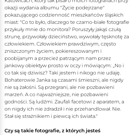
Katowicach, który tak pisał o moich fotografiach przy
okazji wydania albumu "Życie podejrzane"
pokazującego codzienność mieszkańców śląskich
miast: "Co to było, dlaczego te czarno-białe fotografie
przykuły mnie do monitora? Poruszyły jakąś czułą
strunę, przywołały dzieciństwo, wywołały tęsknotę za
człowiekiem. Człowiekiem prawdziwym, często
zniszczonym życiem, pokiereszowanym i
poobijanym a przecież patrzącym nam przez
jankowy obiektyw prosto w oczy i mówiącym: ,,No i
co tak się dziwisz? Taki jestem i nikogo nie udaję.
Bohaterowie Janka są czasami śmieszni, ale nigdy
nie są żałośni. Są przegrani, ale nie pozbawieni
marzeń. A co najważniejsze, nie pozbawieni
godności. Są ludźmi. Zaufali facetowi z aparatem, a
on nigdy ich nie zdradził i nie przehandlował. Nie.
Stał się strażnikiem i piewcą ich świata."
Czy są takie fotografie, z których jesteś