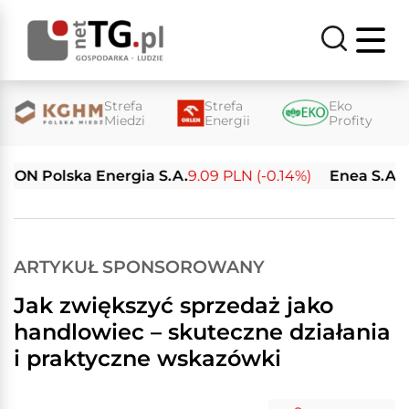
Strefa
Strefa
Eko
Miedzi
Energii
Profity
ka Energia S.A.
9.09 PLN (-0.14%)
Enea S.A.
20.18 PLN 
ARTYKUŁ SPONSOROWANY
Jak zwiększyć sprzedaż jako
handlowiec – skuteczne działania
i praktyczne wskazówki