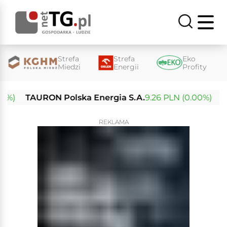
Strefa
Strefa
Eko
Miedzi
Energii
Profity
TAURON Polska Energia S.A.
9.26 PLN (0.00%)
Enea 
REKLAMA