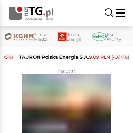
Strefa
Strefa
Eko
Miedzi
Energii
Profity
%)
TAURON Polska Energia S.A.
9.09 PLN (-0.14%)
En
REKLAMA