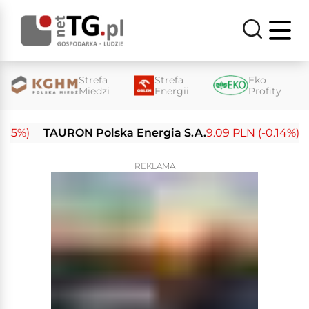
Strefa
Strefa
Eko
Miedzi
Energii
Profity
%)
TAURON Polska Energia S.A.
9.09 PLN (-0.14%)
En
REKLAMA