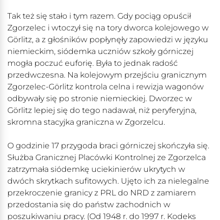
Tak też się stało i tym razem. Gdy pociąg opuścił
Zgorzelec i wtoczył się na tory dworca kolejowego w
Görlitz, a z głośników popłynęły zapowiedzi w języku
niemieckim, siódemka uczniów szkoły górniczej
mogła poczuć euforię. Była to jednak radość
przedwczesna. Na kolejowym przejściu granicznym
Zgorzelec-Görlitz kontrola celna i rewizja wagonów
odbywały się po stronie niemieckiej. Dworzec w
Görlitz lepiej się do tego nadawał, niż peryferyjna,
skromna stacyjka graniczna w Zgorzelcu.
O godzinie 17 przygoda braci górniczej skończyła się.
Służba Granicznej Placówki Kontrolnej ze Zgorzelca
zatrzymała siódemkę uciekinierów ukrytych w
dwóch skrytkach sufitowych. Ujęto ich za nielegalne
przekroczenie granicy z PRL do NRD z zamiarem
przedostania się do państw zachodnich w
poszukiwaniu pracy. (Od 1948 r. do 1997 r. Kodeks