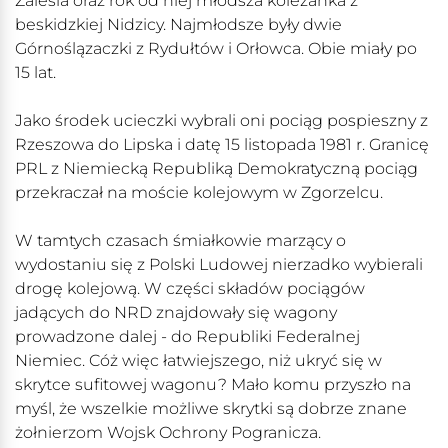
Zalesia oraz rok od niej młodsza koleżanka z
beskidzkiej Nidzicy. Najmłodsze były dwie
Górnoślązaczki z Rydułtów i Orłowca. Obie miały po
15 lat.
Jako środek ucieczki wybrali oni pociąg pospieszny z
Rzeszowa do Lipska i datę 15 listopada 1981 r. Granicę
PRL z Niemiecką Republiką Demokratyczną pociąg
przekraczał na moście kolejowym w Zgorzelcu.
W tamtych czasach śmiałkowie marzący o
wydostaniu się z Polski Ludowej nierzadko wybierali
drogę kolejową. W części składów pociągów
jadących do NRD znajdowały się wagony
prowadzone dalej - do Republiki Federalnej
Niemiec. Cóż więc łatwiejszego, niż ukryć się w
skrytce sufitowej wagonu? Mało komu przyszło na
myśl, że wszelkie możliwe skrytki są dobrze znane
żołnierzom Wojsk Ochrony Pogranicza.