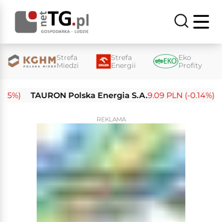
Strefa
Strefa
Eko
Miedzi
Energii
Profity
%)
TAURON Polska Energia S.A.
9.09 PLN (-0.14%)
En
REKLAMA