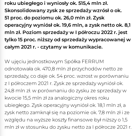
roku ubiegłego i wyniosły ok. 515,4 mln zł.
Skonsolidowany zysk ze sprzedaży wzrósł o ok.
51 proc. do poziomu ok. 26,0 mln zł. Zysk
operacyjny wyniósł ok. 19,6 mln, a zysk netto ok. 8,1
mln zł. Poziom sprzedaży w I półroczu 2022 r. jest
tylko 15 proc. niższy od sprzedaży wypracowanej w
całym 2021 r. - czytamy w komunikacie.
W ujęciu jednostkowym Spółka FERRUM
odnotowała ok. 470,8 mln zł przychodów netto ze
sprzedaży, co daje ok. 54 proc. wzrost w porównaniu
z I półroczem 2021 r. Zysk ze sprzedaży wyniósł ok.
24,8 mln zł. w porównaniu do zysku ze sprzedaży w
kwocie 15,5 mln zł za analogiczny okres roku
ubiegłego. Zysk operacyjny wyniósł ok. 18,1 mln zł, a
zysk netto zamknął się na poziomie ok. 7,8 mln zł i ze
względu na wyższe koszty finansowe był niższy o 1,5
mln zł w stosunku do zysku netto za I półrocze 2021 r.