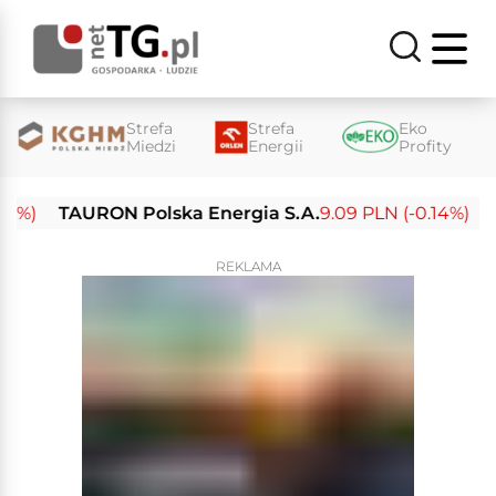
Strefa
Strefa
Eko
Miedzi
Energii
Profity
)
TAURON Polska Energia S.A.
9.09 PLN (-0.14%)
Ene
REKLAMA