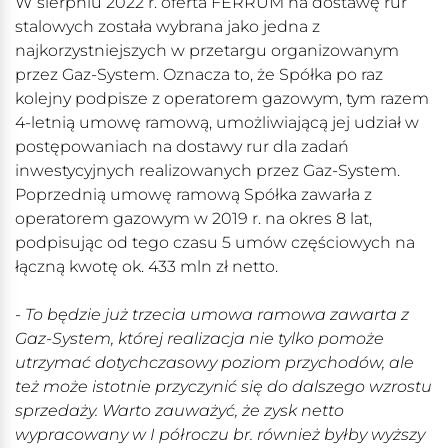
W sierpniu 2022 r. oferta FERRUM na dostawę rur
stalowych została wybrana jako jedna z
najkorzystniejszych w przetargu organizowanym
przez Gaz-System. Oznacza to, że Spółka po raz
kolejny podpisze z operatorem gazowym, tym razem
4-letnią umowę ramową, umożliwiającą jej udział w
postępowaniach na dostawy rur dla zadań
inwestycyjnych realizowanych przez Gaz-System.
Poprzednią umowę ramową Spółka zawarła z
operatorem gazowym w 2019 r. na okres 8 lat,
podpisując od tego czasu 5 umów częściowych na
łączną kwotę ok. 433 mln zł netto.
- To będzie już trzecia umowa ramowa zawarta z
Gaz-System, której realizacja nie tylko pomoże
utrzymać dotychczasowy poziom przychodów, ale
też może istotnie przyczynić się do dalszego wzrostu
sprzedaży. Warto zauważyć, że zysk netto
wypracowany w I półroczu br. również byłby wyższy