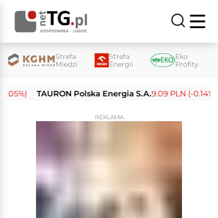
Strefa
Strefa
Eko
Miedzi
Energii
Profity
05%)
TAURON Polska Energia S.A.
9.09 PLN (-0.14%)
REKLAMA