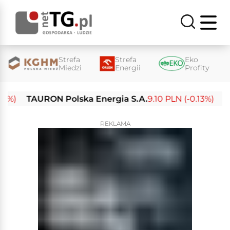
Strefa
Strefa
Eko
Miedzi
Energii
Profity
TAURON Polska Energia S.A.
9.10 PLN (-0.13%)
Enea 
REKLAMA