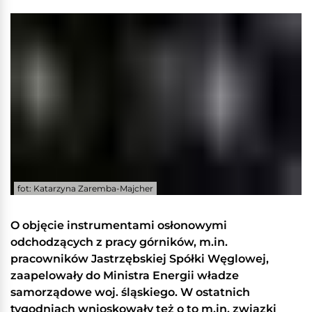
fot: Katarzyna Zaremba-Majcher
O objęcie instrumentami osłonowymi
odchodzących z pracy górników, m.in.
pracowników Jastrzębskiej Spółki Węglowej,
zaapelowały do Ministra Energii władze
samorządowe woj. śląskiego. W ostatnich
tygodniach wnioskowały też o to m.in. związki