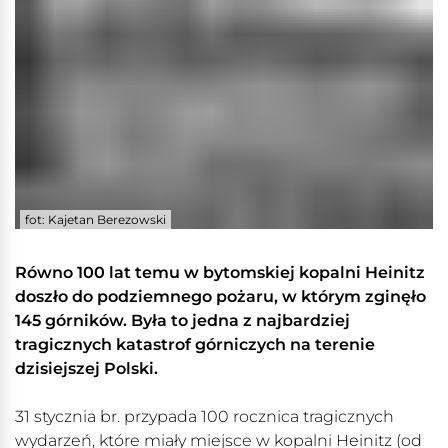
fot: Kajetan Berezowski
Równo 100 lat temu w bytomskiej kopalni Heinitz
doszło do podziemnego pożaru, w którym zginęło
145 górników. Była to jedna z najbardziej
tragicznych katastrof górniczych na terenie
dzisiejszej Polski.
31 stycznia br. przypada 100 rocznica tragicznych
wydarzeń, które miały miejsce w kopalni Heinitz (od