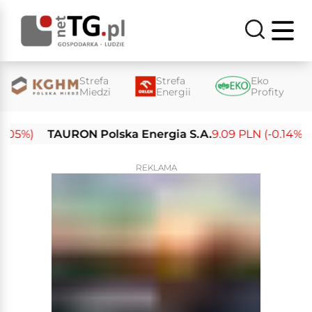
Strefa
Strefa
Eko
Miedzi
Energii
Profity
5%)
TAURON Polska Energia S.A.
9.09 PLN (-0.14%)
E
REKLAMA