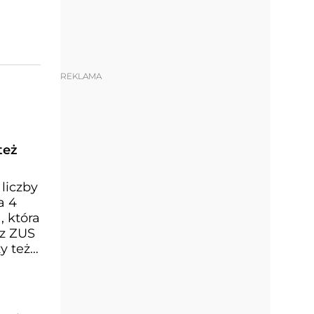
REKLAMA
też
liczby
a 4
, która
 z ZUS
y też