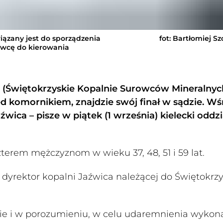
iązany jest do sporządzenia
fot: Bartłomiej S
owcę do kierowania
 (Świętokrzyskie Kopalnie Surowców Mineralnych
d komornikiem, znajdzie swój finał w sądzie. W
źwica – pisze w piątek (1 września) kielecki oddzi
terem mężczyznom w wieku 37, 48, 51 i 59 lat.
 dyrektor kopalni Jaźwica należącej do Świętokrz
ólnie i w porozumieniu, w celu udaremnienia wykon