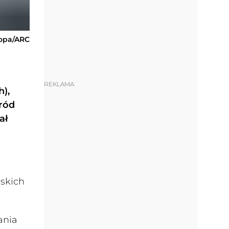
zopa/ARC
REKLAMA
),
śród
ał
yskich
ania