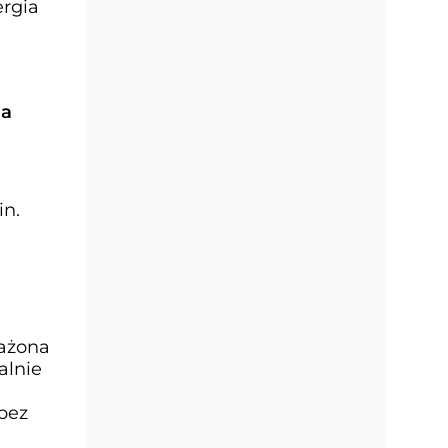
ergia
la
in.
sażona
alnie
bez