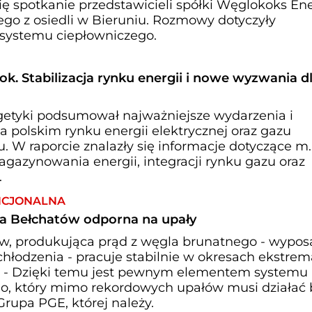
się spotkanie przedstawicieli spółki Węglokoks En
go z osiedli w Bieruniu. Rozmowy dotyczyły
o systemu ciepłowniczego.
ok. Stabilizacja rynku energii i nowe wyzwania d
getyki podsumował najważniejsze wydarzenia i
na polskim rynku energii elektrycznej oraz gazu
 W raporcie znalazły się informacje dotyczące m.
 magazynowania energii, integracji rynku gazu oraz
.
NCJONALNA
a Bełchatów odporna na upały
w, produkująca prąd z węgla brunatnego - wypo
hłodzenia - pracuje stabilnie w okresach ekstrem
. - Dzięki temu jest pewnym elementem systemu
o, który mimo rekordowych upałów musi działać 
Grupa PGE, której należy.