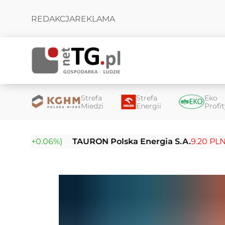
REDAKCJA
REKLAMA
Strefa
Strefa
Eko
Miedzi
Energii
Profi
(+0.06%)
TAURON Polska Energia S.A.
9.20 PLN (-0.07