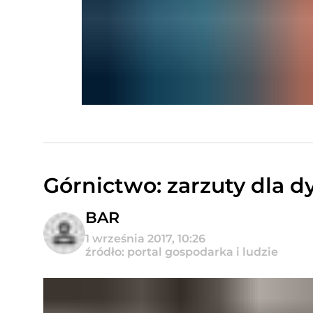
Górnictwo: zarzuty dla d
BAR
1 września 2017, 10:26
źródło: portal gospodarka i ludzie