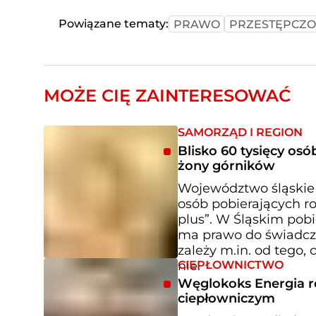
Powiązane tematy:
PRAWO
PRZESTĘPCZO
MOŻE CIĘ ZAINTERESOWAĆ
SAMORZĄD I REGION
Blisko 60 tysięcy os
żony górników
Województwo śląskie 
osób pobierających ro
plus”. W Śląskim pobi
ma prawo do świadcze
zależy m.in. od tego, 
CIEPŁOWNICTWO
nie.
Węglokoks Energia r
ciepłowniczym