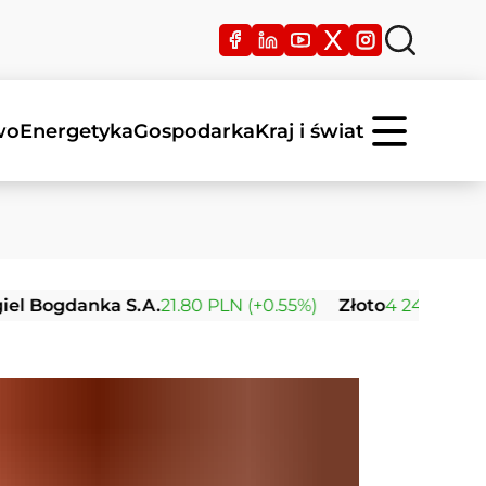
wo
Energetyka
Gospodarka
Kraj i świat
danka S.A.
21.80 PLN (+0.55%)
Złoto
4 247.97 USD (+0.0