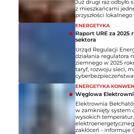
Już drugi raz odbyło 
z mieszkańcami jedne
przyszłości lokalneg
ENERGETYKA
Raport URE za 2025 r
sektora
Urząd Regulacji Ener
działania regulatora 
ziemnego w 2025 roku.
taryf, rozwoju sieci,
cyberbezpieczeństwa
ENERGETYKA KONWE
Węglowa Elektrowni
Elektrownia Bełcható
w zamknięty system c
wysokich temperatur
elektroenergetyczneg
zakłóceń - informuje 