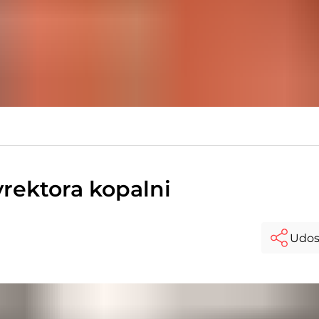
yrektora kopalni
Udos