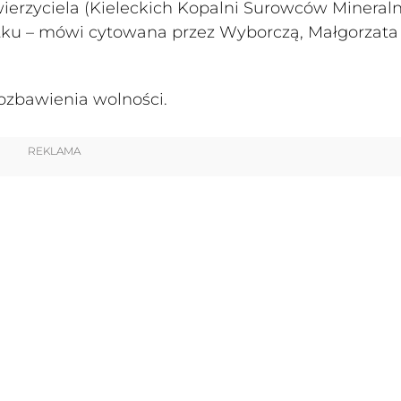
 wierzyciela (Kieleckich Kopalni Surowców Mineral
ątku – mówi cytowana przez Wyborczą, Małgorzata
pozbawienia wolności.
REKLAMA