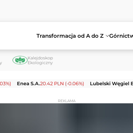
Transformacja od A do Z
Górnict
Kalejdoskop
ty
Ekologiczny
nea S.A.
20.42 PLN (-0.06%)
Lubelski Węgiel Bogdanka
REKLAMA