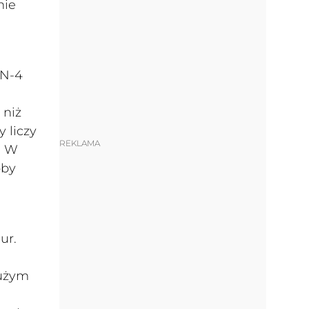
nie
 N-4
 niż
 liczy
REKLAMA
. W
oby
ur.
dużym