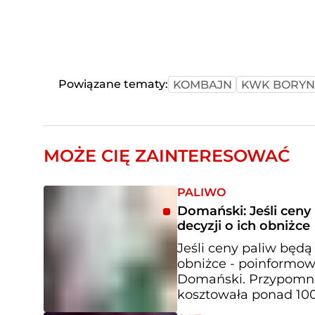
Powiązane tematy:
KOMBAJN
KWK BORYN
MOŻE CIĘ ZAINTERESOWAĆ
PALIWO
Domański: Jeśli cen
decyzji o ich obniżce
Jeśli ceny paliw będą
obniżce - poinformow
Domański. Przypomni
kosztowała ponad 100