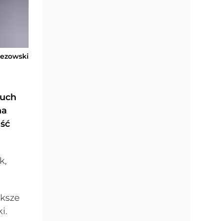
rezowski
ruch
na
ość
k,
ększe
i.