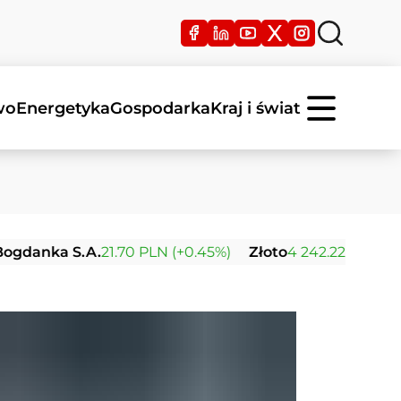
wo
Energetyka
Gospodarka
Kraj i świat
 S.A.
21.70 PLN (+0.45%)
Złoto
4 242.22 USD (+0.04%)