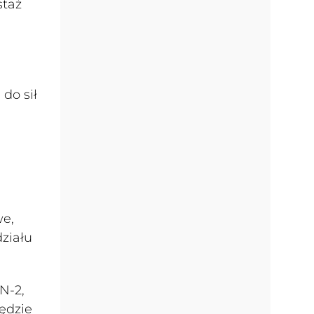
staż
do sił
we,
działu
N-2,
ędzie