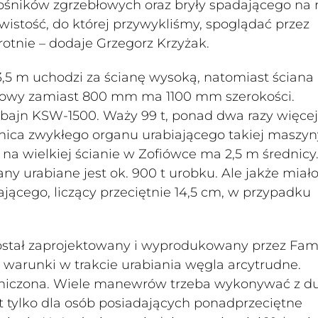
śników zgrzebłowych oraz bryły spadającego na 
ywistość, do której przywykliśmy, spoglądać przez
otnie – dodaje Grzegorz Krzyżak.
3,5 m uchodzi za ścianę wysoką, natomiast ściana
ianowy zamiast 800 mm ma 1100 mm szerokości.
ajn KSW-1500. Waży 99 t, ponad dwa razy więcej
ica zwykłego organu urabiającego takiej maszyny
y na wielkiej ścianie w Zofiówce ma 2,5 m średnicy
any urabiane jest ok. 900 t urobku. Ale jakże miał
ającego, liczący przeciętnie 14,5 cm, w przypadku
ostał zaprojektowany i wyprodukowany przez Fam
ś warunki w trakcie urabiania węgla arcytrudne.
aniczona. Wiele manewrów trzeba wykonywać z 
 tylko dla osób posiadających ponadprzeciętne