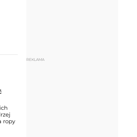
REKLAMA
ć
ich
rzej
a ropy