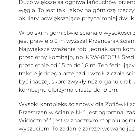
Dużo większe są ogniwa łańcuchów przeno
węgla. To jest tak, jakby na górniczą rzecz
okulary powiększające przynajmniej dwukr
W polskim górnictwie ściana o wysokości 
jest prawie o 2 m wyższa! Przenośnik śc
Największe wrażenie robi jednak sam komb
przeciętny kombajn, np. KSW-880EU. Średn
przeciętnie od 1,5 m do 1,8 m. Ten fedrując
trakcie jednego przejazdu wzdłuż czoła ści
być inaczej, skoro zwykły nóż organu urabi
kombajnu olbrzyma urasta do 19 cm.
Wysoki kompleks ścianowy dla Zofiówki z
Przestrzeń w ścianie N-4 jest ogromna, za
Widoczność jest w znacznym stopniu ogr
wyczuciem. To zadanie zarezerwowane jest