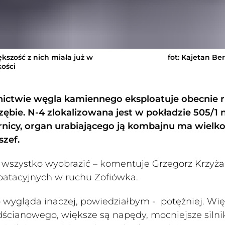
kszość z nich miała już w
fot: Kajetan Be
kości
nictwie węgla kamiennego eksploatuje obecnie 
ębie. N-4 zlokalizowana jest w pokładzie 505/1 
órnicy, organ urabiającego ją kombajnu ma wielk
szef.
to wszystko wyobrazić – komentuje Grzegorz Krzyża
loatacyjnych w ruchu Zofiówka.
 wygląda inaczej, powiedziałbym - potężniej. Wi
dścianowego, większe są napędy, mocniejsze silnik