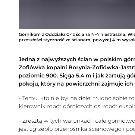
Górnikom z Oddziału G-1z ściana N-4 niestraszna. Wię
przeszłości styczność ze ścianami powyżej 4 m wyso
Jedną z najwyższych ścian w polskim gór
Zofiówka kopalni Borynia-Zofiówka-Jastrz
poziomie 900. Sięga 5,4 m i jak żartują g
pokoju, który na powierzchni zajmuje ich 
- Temu, kto nie był na dole, trudno sobie 
kierownik robót górniczych ds. robót eksp
- Zresztą w tych warunkach całe górnictwo
jest zgrzebło przenośnika ścianowego i po