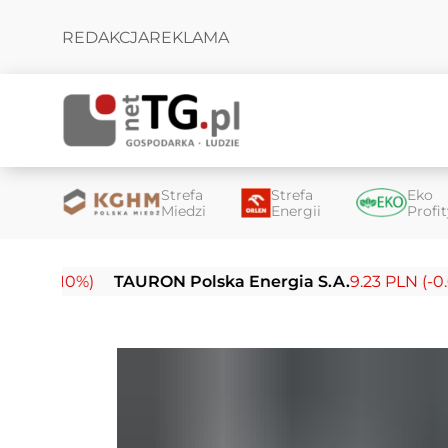
REDAKCJA
REKLAMA
Strefa
Strefa
Eko
Miedzi
Energii
Profi
10%)
TAURON Polska Energia S.A.
9.23 PLN (-0.03%)
E