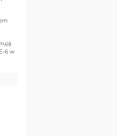
hem
rują
 E-6 w