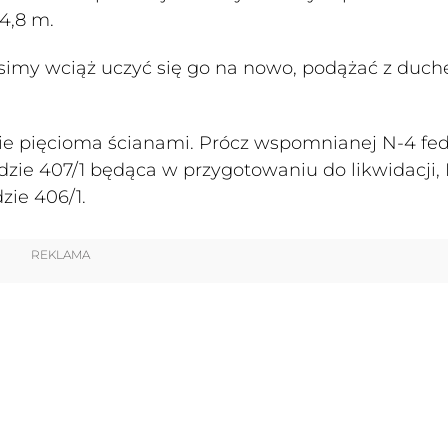
4,8 m.
usimy wciąż uczyć się go na nowo, podążać z duc
e pięcioma ścianami. Prócz wspomnianej N-4 fed
adzie 407/1 będąca w przygotowaniu do likwidacji,
zie 406/1.
REKLAMA