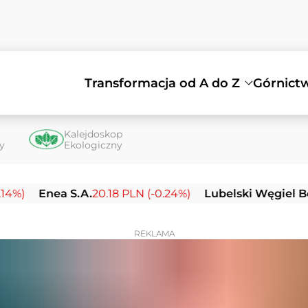
Transformacja od A do Z
Górnict
Kalejdoskop
ty
Ekologiczny
nea S.A.
20.18 PLN (-0.24%)
Lubelski Węgiel Bogdanka
REKLAMA