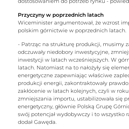
dostosowaniem do potrzeb rynku - powied
Przyczyny w poprzednich latach
Wiceminister argumentował, że wzrost im
polskim górnictwie w poprzednich latach.
- Patrząc na strukturę produkcji, musimy z
odczuwały niedobory inwestycyjne, zmniej
inwestycji w latach wcześniejszych. W górn
latach. Natomiast na to nałożyły się elem
energetyczne zapewniając właściwe zapl
produkcji energii, zakontraktowały prawd
zakłócenie w latach kolejnych, czyli w roku
zmniejszania importu, ustabilizowała się 
energetyczny, głównie Polską Grupę Górn
swój potencjał wydobywczy i to wszystko r
dodał Gawęda.