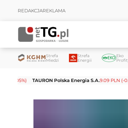
REDAKCJA
REKLAMA
Strefa
Strefa
Eko
Miedzi
Energii
Profi
05%)
TAURON Polska Energia S.A.
9.09 PLN (-0.14%)
E