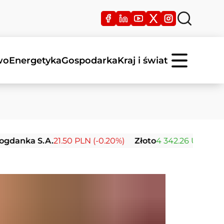
wo
Energetyka
Gospodarka
Kraj i świat
 S.A.
21.50 PLN (-0.20%)
Złoto
4 342.26 USD (+2.40%)