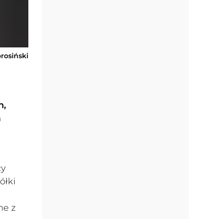
orosiński
h,
a
cy
ółki
ne z