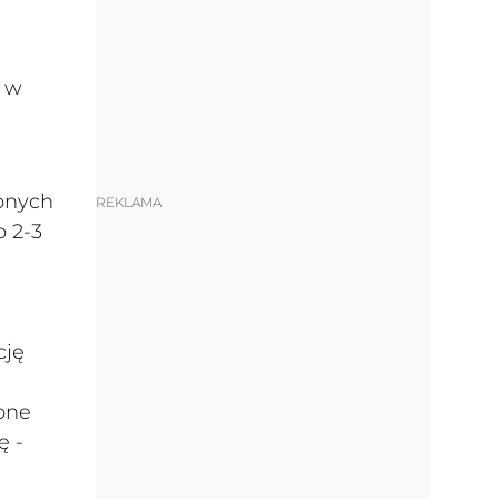
i w
zonych
REKLAMA
o 2-3
cję
one
ę -