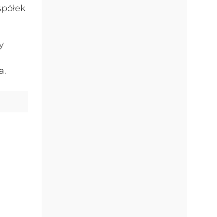
spółek
y
a.