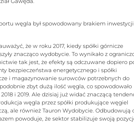
ział Gawęda.
portu węgla był spowodowany brakiem inwestycj
auważyć, że w roku 2017, kiedy spółki górnicze
szyły znacząco wydobycie. To wynikało z ogranic
ictwie tak jest, że efekty są odczuwane dopiero p
enty bezpieczeństwa energetycznego i spółki
ecze i magazynowanie surowców potrzebnych do
opodobnie zbyt dużą ilość węgla, co spowodowało
 2018 i 2019. Ale dzisiaj już widać znaczącą tenden
produkcja węgla przez spółki produkujące węgiel
iczą, ale również Tauron Wydobycie. Odbudowują 
azem powoduje, że sektor stabilizuje swoją pozycj