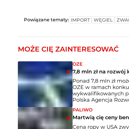
Powiązane tematy:
IMPORT
WĘGIEL
ZWA
MOŻE CIĘ ZAINTERESOWAĆ
OZE
7,8 mln zł na rozwój
Ponad 7,8 mln zł może
OZE w ramach konkurs
wykwalifikowanych p
Polska Agencja Rozwo
PALIWO
Martwią cię ceny ben
Cena ropy w USA zwyż