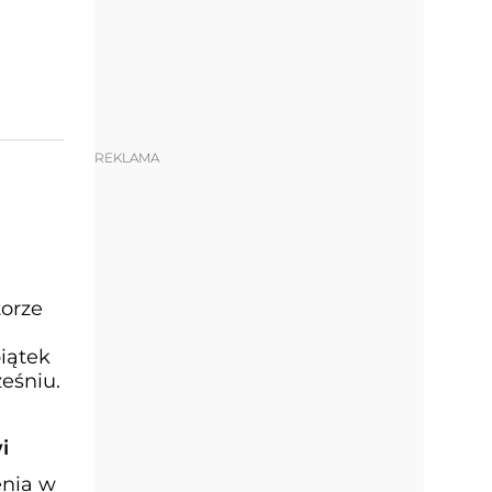
REKLAMA
torze
iątek
eśniu.
i
enia w