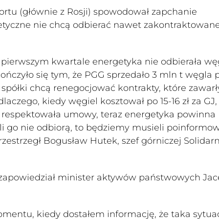
rtu (głównie z Rosji) spowodował zapchanie
getyczne nie chcą odbierać nawet zakontraktowan
w pierwszym kwartale energetyka nie odbierała wę
ończyło się tym, że PGG sprzedało 3 mln t węgla 
eli spółki chcą renegocjować kontrakty, które zawarł
dlaczego, kiedy węgiel kosztował po 15-16 zł za GJ,
GG respektowała umowy, teraz energetyka powinna
li go nie odbiorą, to będziemy musieli poinformo
rzestrzegł Bogusław Hutek, szef górniczej Solidarn
zapowiedział minister aktywów państwowych Jac
momentu, kiedy dostałem informację, że taka sytu