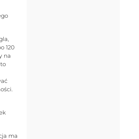
ego
gla,
po 120
y na
 to
wać
ości.
ek
acja ma