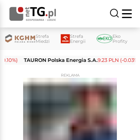
Strefa
Strefa
Eko
Miedzi
Energii
Profity
0%)
TAURON Polska Energia S.A.
9.23 PLN (-0.03%)
E
REKLAMA