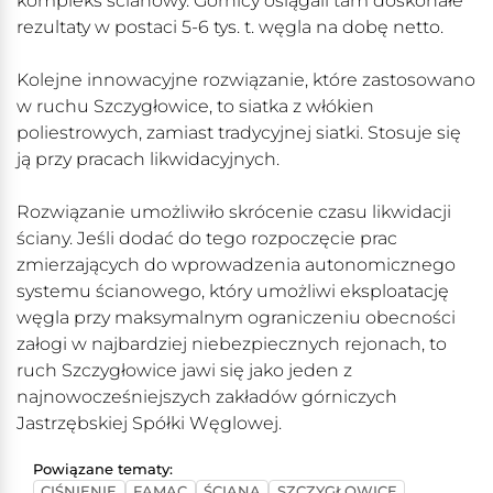
kompleks ścianowy. Górnicy osiągali tam doskonałe
rezultaty w postaci 5-6 tys. t. węgla na dobę netto.
Kolejne innowacyjne rozwiązanie, które zastosowano
w ruchu Szczygłowice, to siatka z włókien
poliestrowych, zamiast tradycyjnej siatki. Stosuje się
ją przy pracach likwidacyjnych.
Rozwiązanie umożliwiło skrócenie czasu likwidacji
ściany. Jeśli dodać do tego rozpoczęcie prac
zmierzających do wprowadzenia autonomicznego
systemu ścianowego, który umożliwi eksploatację
węgla przy maksymalnym ograniczeniu obecności
załogi w najbardziej niebezpiecznych rejonach, to
ruch Szczygłowice jawi się jako jeden z
najnowocześniejszych zakładów górniczych
Jastrzębskiej Spółki Węglowej.
Powiązane tematy:
CIŚNIENIE
FAMAC
ŚCIANA
SZCZYGŁOWICE