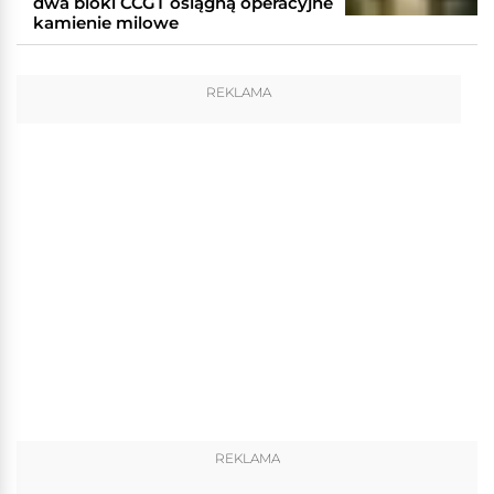
dwa bloki CCGT osiągną operacyjne
kamienie milowe
REKLAMA
REKLAMA