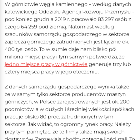
W górnictwie węgla kamiennego – według danych
katowickiego Oddziału Agencji Rozwoju Przemysłu -
pod koniec grudnia 2019 r. pracowało 83 297 osób z
czego 64 259 pod ziemią. Natomiast według
szacunków samorządu gospodarczego w sektorze
zaplecza górniczego zatrudnionych jest łącznie ok.
400 tys. osób. To w sumie daje nam blisko pół
miliona miejsc pracy i tym samym potwierdza, że
jedno miejsce pracy w górnictwie
generuje trzy lub
cztery miejsca pracy w jego otoczeniu.
Z danych samorządu gospodarczego wynika także,
że w samym tylko sektorze producentów maszyn
górniczych, w Polsce zarejestrowanych jest ok. 200
podmiotów, a w dużych i średniej wielkości spółkach
pracuje blisko 80 proc. zatrudnionych w tym
sektorze. Jak widać, to ogromny rynek pracy. Należy
przy tym pamiętać, że te firmy także mają swoich
dostawców. Zamawiają choćby potężne ilości stali. To