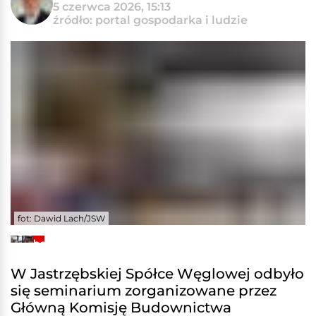
5 czerwca 2026, 15:13
źródło: portal gospodarka i ludzie
fot: Dawid Lach/JSW
+3
Zobacz
galerię
W Jastrzębskiej Spółce Węglowej odbyło
się seminarium zorganizowane przez
Główną Komisję Budownictwa