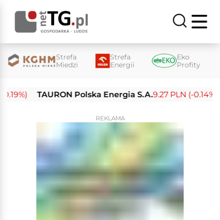
Strefa
Strefa
Eko
Miedzi
Energii
Profity
19%)
TAURON Polska Energia S.A.
9.27 PLN (-0.14%)
E
REKLAMA