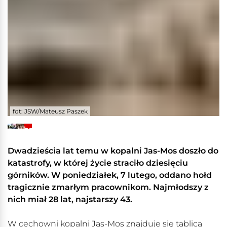
fot: JSW/Mateusz Paszek
+5
Zobacz
galerię
Dwadzieścia lat temu w kopalni Jas-Mos doszło do
katastrofy, w której życie straciło dziesięciu
górników. W poniedziałek, 7 lutego, oddano hołd
tragicznie zmarłym pracownikom. Najmłodszy z
nich miał 28 lat, najstarszy 43.
W cechowni kopalni Jas-Mos znajduje się tablica