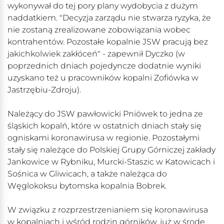
wykonywał do tej pory plany wydobycia z dużym
naddatkiem. "Decyzja zarządu nie stwarza ryzyka, że
nie zostaną zrealizowane zobowiązania wobec
kontrahentów. Pozostałe kopalnie JSW pracują bez
jakichkolwiek zakłóceń" - zapewnił Dyczko (w
poprzednich dniach pojedyncze dodatnie wyniki
uzyskano też u pracowników kopalni Zofiówka w
Jastrzębiu-Zdroju).
Należący do JSW pawłowicki Pniówek to jedna ze
śląskich kopalń, które w ostatnich dniach stały się
ogniskami koronawirusa w regionie. Pozostałymi
stały się należące do Polskiej Grupy Górniczej zakłady
Jankowice w Rybniku, Murcki-Staszic w Katowicach i
Sośnica w Gliwicach, a także należąca do
Węglokoksu bytomska kopalnia Bobrek.
W związku z rozprzestrzenianiem się koronawirusa
w kopalniach i wśród rodzin górników, już w środę