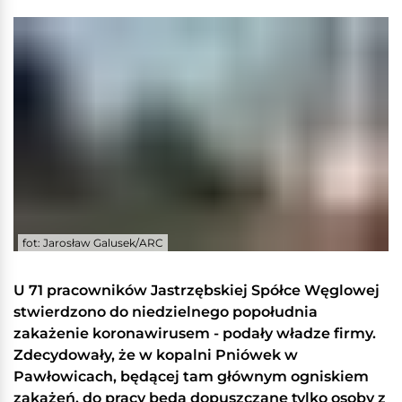
fot: Jarosław Galusek/ARC
U 71 pracowników Jastrzębskiej Spółce Węglowej
stwierdzono do niedzielnego popołudnia
zakażenie koronawirusem - podały władze firmy.
Zdecydowały, że w kopalni Pniówek w
Pawłowicach, będącej tam głównym ogniskiem
zakażeń, do pracy będą dopuszczane tylko osoby z