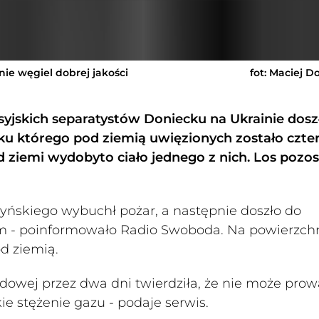
ie węgiel dobrej jakości
fot: Maciej D
yjskich separatystów Doniecku na Ukrainie dosz
iku którego pod ziemią uwięzionych zostało czte
 ziemi wydobyto ciało jednego z nich. Los pozos
yńskiego wybuchł pożar, a następnie doszło do
 - poinformowało Radio Swoboda. Na powierzch
d ziemią.
udowej przez dwa dni twierdziła, że nie może prow
e stężenie gazu - podaje serwis.