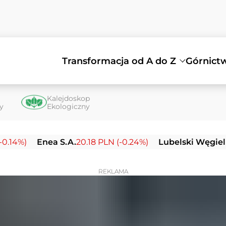
Transformacja od A do Z
Górnict
Kalejdoskop
ty
Ekologiczny
Enea S.A.
20.18 PLN (-0.24%)
Lubelski Węgiel Bogda
REKLAMA