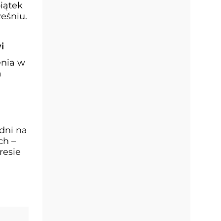
iątek
eśniu.
i
enia w
a
dni na
ch –
resie