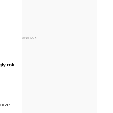
REKLAMA
ły rok
torze