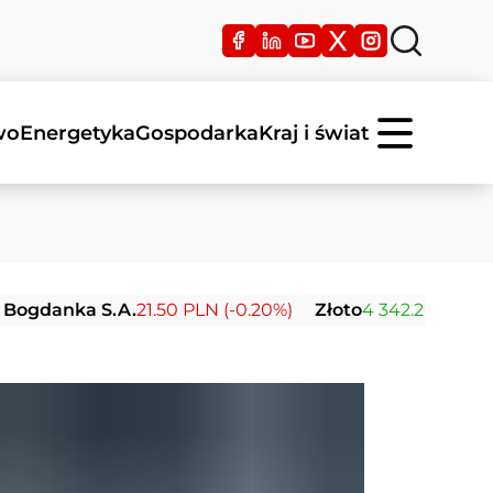
wo
Energetyka
Gospodarka
Kraj i świat
nka S.A.
21.50 PLN (-0.20%)
Złoto
4 342.26 USD (0.00%)