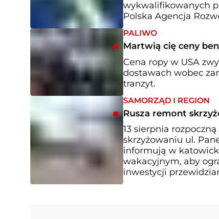
wykwalifikowanych p
Polska Agencja Rozwo
PALIWO
Martwią cię ceny ben
Cena ropy w USA zwyż
dostawach wobec zam
tranzyt.
SAMORZĄD I REGION
Rusza remont skrzyż
13 sierpnia rozpoczną
skrzyżowaniu ul. Pane
informują w katowick
wakacyjnym, aby ogra
inwestycji przewidzia