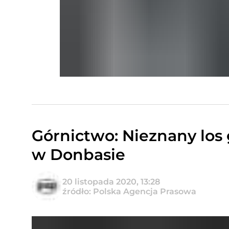
Górnictwo: Nieznany los
w Donbasie
20 listopada 2020, 13:28
źródło: Polska Agencja Prasowa