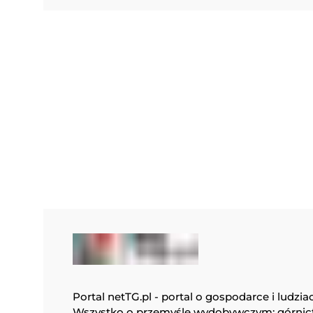
Portal netTG.pl - portal o gospodarce i ludzia
Wszystko o przemyśle wydobywczym: górnic