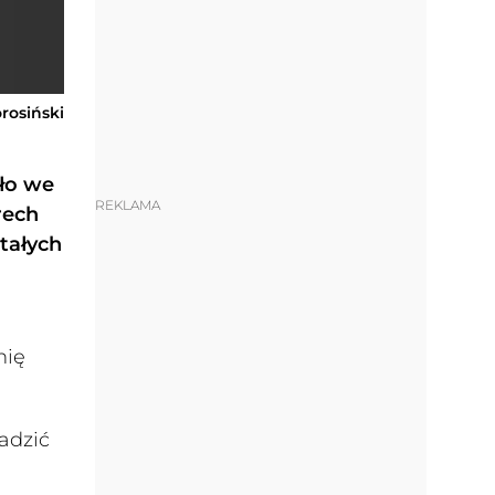
orosiński
ło we
REKLAMA
rech
tałych
nię
adzić