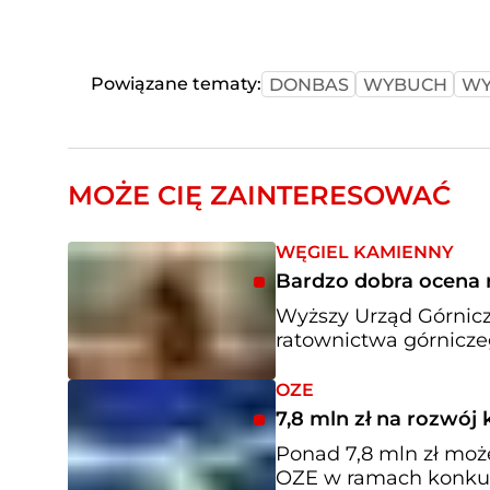
Powiązane tematy:
DONBAS
WYBUCH
WY
MOŻE CIĘ ZAINTERESOWAĆ
WĘGIEL KAMIENNY
Bardzo dobra ocena
Wyższy Urząd Górnic
ratownictwa górnicze
OZE
7,8 mln zł na rozwój
Ponad 7,8 mln zł może
OZE w ramach konkurs