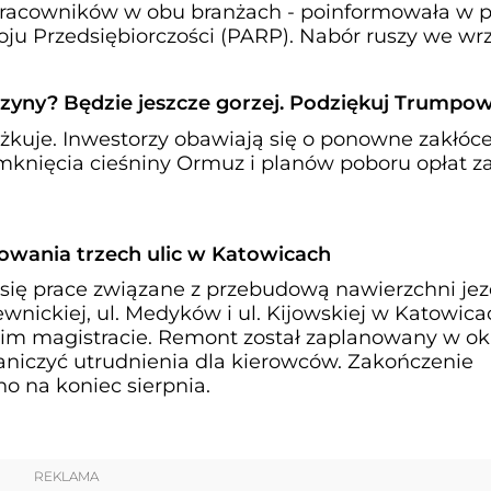
racowników w obu branżach - poinformowała w p
ju Przedsiębiorczości (PARP). Nabór ruszy we wrz
zyny? Będzie jeszcze gorzej. Podziękuj Trumpow
kuje. Inwestorzy obawiają się o ponowne zakłóc
knięcia cieśniny Ormuz i planów poboru opłat z
owania trzech ulic w Katowicach
 się prace związane z przebudową nawierzchni jez
wnickiej, ul. Medyków i ul. Kijowskiej w Katowica
im magistracie. Remont został zaplanowany w ok
niczyć utrudnienia dla kierowców. Zakończenie
no na koniec sierpnia.
REKLAMA