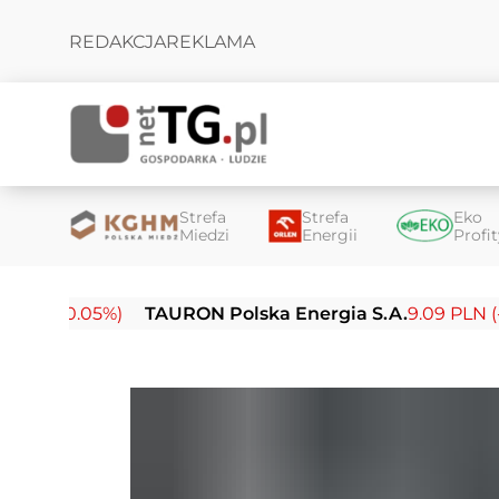
REDAKCJA
REKLAMA
Strefa
Strefa
Eko
Miedzi
Energii
Profi
-0.05%)
TAURON Polska Energia S.A.
9.09 PLN (-0.14%)