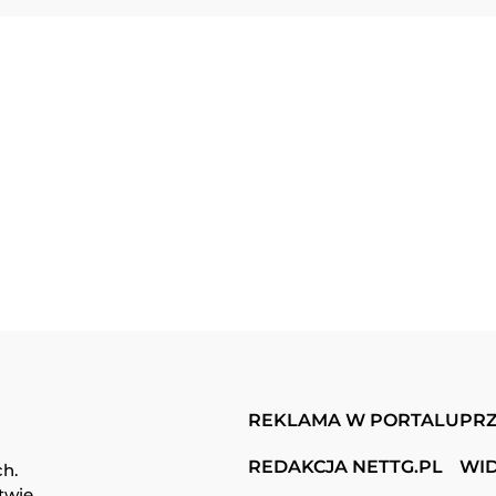
REKLAMA W PORTALU
PRZ
REDAKCJA NETTG.PL
WI
ch.
twie