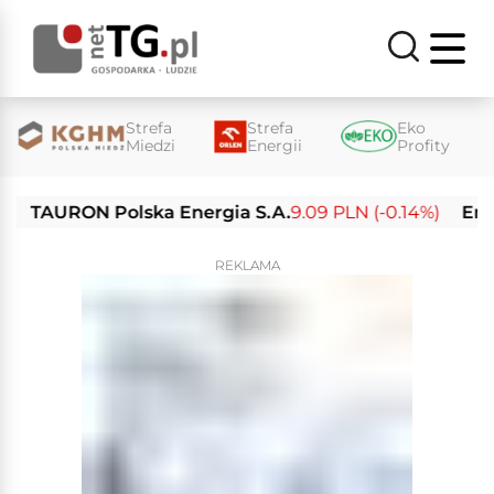
Strefa
Strefa
Eko
Miedzi
Energii
Profity
URON Polska Energia S.A.
9.09 PLN (-0.14%)
Enea S.A
REKLAMA