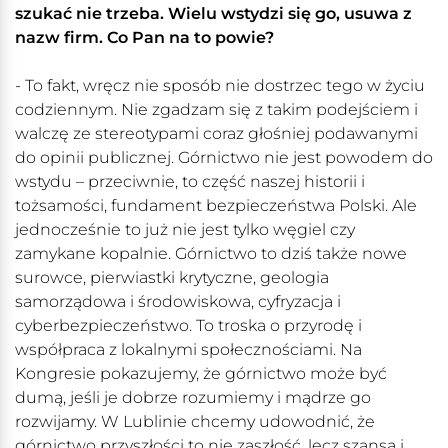
szukać nie trzeba. Wielu wstydzi się go, usuwa z
nazw firm. Co Pan na to powie?
- To fakt, wręcz nie sposób nie dostrzec tego w życiu
codziennym. Nie zgadzam się z takim podejściem i
walczę ze stereotypami coraz głośniej podawanymi
do opinii publicznej. Górnictwo nie jest powodem do
wstydu – przeciwnie, to część naszej historii i
tożsamości, fundament bezpieczeństwa Polski. Ale
jednocześnie to już nie jest tylko węgiel czy
zamykane kopalnie. Górnictwo to dziś także nowe
surowce, pierwiastki krytyczne, geologia
samorządowa i środowiskowa, cyfryzacja i
cyberbezpieczeństwo. To troska o przyrodę i
współpraca z lokalnymi społecznościami. Na
Kongresie pokazujemy, że górnictwo może być
dumą, jeśli je dobrze rozumiemy i mądrze go
rozwijamy. W Lublinie chcemy udowodnić, że
górnictwo przyszłości to nie zaszłość, lecz szansa i