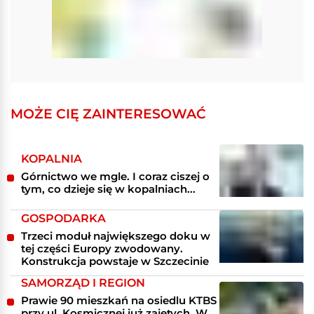
MOŻE CIĘ ZAINTERESOWAĆ
KOPALNIA
Górnictwo we mgle. I coraz ciszej o
tym, co dzieje się w kopalniach...
GOSPODARKA
Trzeci moduł największego doku w
tej części Europy zwodowany.
Konstrukcja powstaje w Szczecinie
SAMORZĄD I REGION
Prawie 90 mieszkań na osiedlu KTBS
przy ul. Kosmicznej już zajętych. W