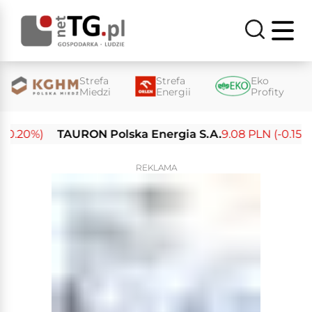
Strefa
Strefa
Eko
Miedzi
Energii
Profity
.20%)
TAURON Polska Energia S.A.
9.08 PLN (-0.15%)
REKLAMA