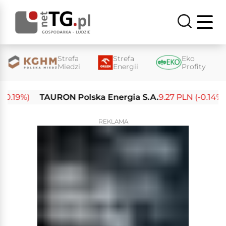
Strefa
Strefa
Eko
Miedzi
Energii
Profity
.19%)
TAURON Polska Energia S.A.
9.27 PLN (-0.14%)
REKLAMA