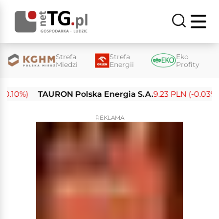
Strefa
Strefa
Eko
Miedzi
Energii
Profity
10%)
TAURON Polska Energia S.A.
9.23 PLN (-0.03%)
REKLAMA