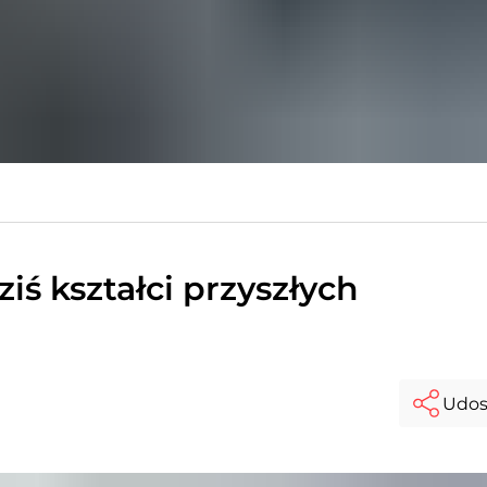
iś kształci przyszłych
Udos