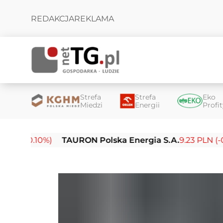
REDAKCJA
REKLAMA
Strefa
Strefa
Eko
Miedzi
Energii
Profi
10%)
TAURON Polska Energia S.A.
9.23 PLN (-0.03%)
E