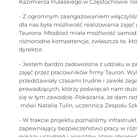
Kazimierza Pułaskiego w Częstochowie T
- Z ogromnym zaangażowaniem włączyliśmy 
dla nas była możliwość realizowania zaję
Taurona. Młodzież miała możliwość samod
różnorodne kompetencje, zwłaszcza te, któ
dyrektor.
- Jestem bardzo zadowolona z udziału w p
zajęć przez pracowników firmy Tauron. Wyk
przedstawiały czasami trudne i zawiłe za
prowadzących, którzy poświęcali nam duż
się w tym zawodzie. Pokazania, że dam ra
mówi Natalia Tulin, uczennica Zespołu Sz
- W trakcie projektu poznaliśmy infrastru
zapewniający bezpieczeństwo pracy w różn
pokazy urządzeń i aparatów, które obserwo