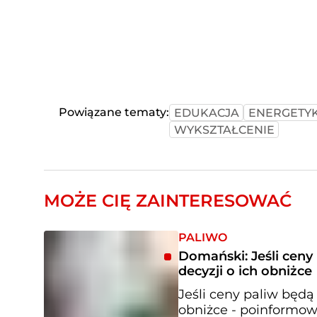
Powiązane tematy:
EDUKACJA
ENERGETY
WYKSZTAŁCENIE
MOŻE CIĘ ZAINTERESOWAĆ
PALIWO
Domański: Jeśli cen
decyzji o ich obniżce
Jeśli ceny paliw będą
obniżce - poinformow