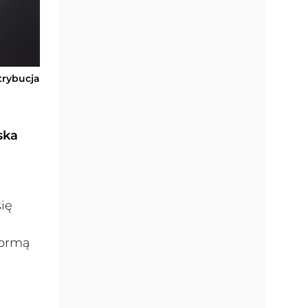
trybucja
ska
ię
normą