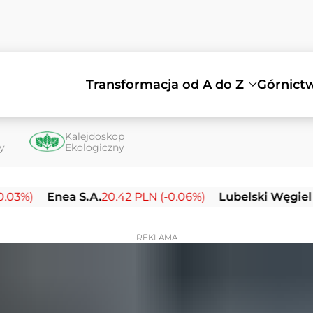
Transformacja od A do Z
Górnict
Kalejdoskop
ty
Ekologiczny
nea S.A.
20.42 PLN (-0.06%)
Lubelski Węgiel Bogdank
REKLAMA