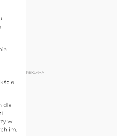
k
u
a
nia
a
REKLAMA
kście
m dla
ni
dzy w
ych im.