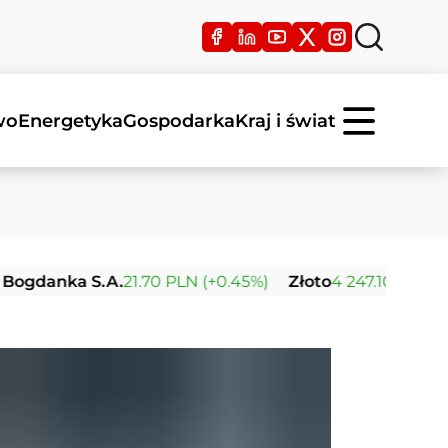
wo
Energetyka
Gospodarka
Kraj i świat
a S.A.
21.70 PLN (+0.45%)
Złoto
4 247.10 USD (0.00%)