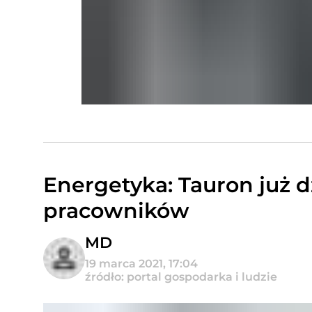
Energetyka: Tauron już dz
pracowników
MD
19 marca 2021, 17:04
źródło: portal gospodarka i ludzie