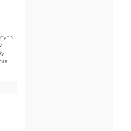
tnych
w
ły
nie