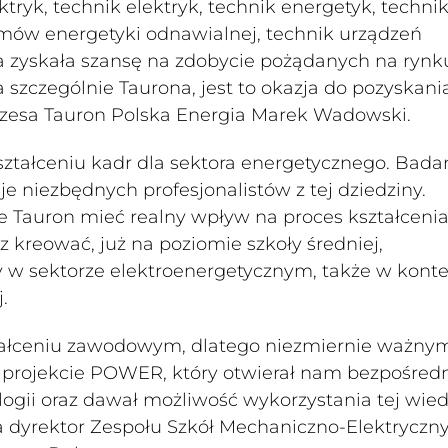
ktryk, technik elektryk, technik energetyk, techni
emów energetyki odnawialnej, technik urządzeń
a zyskała szansę na zdobycie pożądanych na rynk
a szczególnie Taurona, jest to okazja do pozyskani
ezesa Tauron Polska Energia Marek Wadowski.
tałceniu kadr dla sektora energetycznego. Bada
je niezbędnych profesjonalistów z tej dziedziny.
Tauron mieć realny wpływ na proces kształceni
kreować, już na poziomie szkoły średniej,
 w sektorze elektroenergetycznym, także w konte
.
ształceniu zawodowym, dlatego niezmiernie ważny
w projekcie POWER, który otwierał nam bezpośred
gii oraz dawał możliwość wykorzystania tej wie
a dyrektor Zespołu Szkół Mechaniczno-Elektryczn