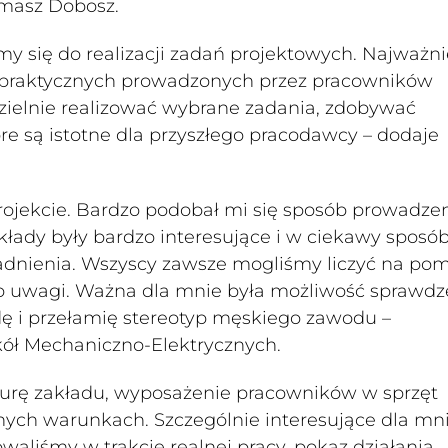
omasz Dobosz.
się do realizacji zadań projektowych. Najważni
ć praktycznych prowadzonych przez pracowników
zielnie realizować wybrane zadania, zdobywać
re są istotne dla przyszłego pracodawcy – dodaje
rojekcie. Bardzo podobał mi się sposób prowadze
łady były bardzo interesujące i w ciekawy sposó
gadnienia. Wszyscy zawsze mogliśmy liczyć na po
o uwagi. Ważna dla mnie była możliwość sprawdz
dę i przełamię stereotyp męskiego zawodu –
kół Mechaniczno-Elektrycznych.
kturę zakładu, wyposażenie pracowników w sprzęt
ych warunkach. Szczególnie interesujące dla mni
waliśmy w trakcie realnej pracy, pokaz działania