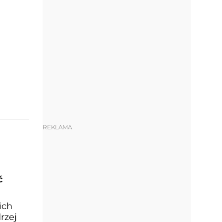
REKLAMA
ć
ich
rzej