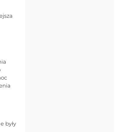
ejsza
nia
b
moc
enia
e były