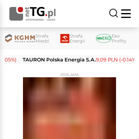
Strefa
Strefa
Eko
Miedzi
Energii
Profity
05%)
TAURON Polska Energia S.A.
9.09 PLN (-0.14%)
E
REKLAMA