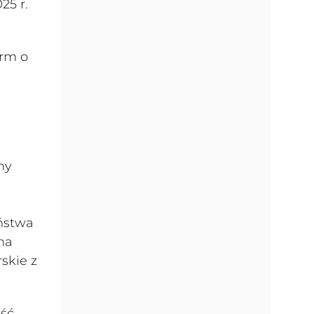
25 r.
arm o
ny
ństwa
na
skie z
jść