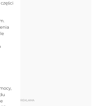
 części
ym.
ienia
le
a
 mocy,
ędu
REKLAMA
ze