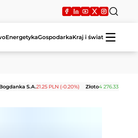
wo
Energetyka
Gospodarka
Kraj i świat
a S.A.
21.25 PLN (-0.20%)
Złoto
4 276.33 USD (+0.69%)