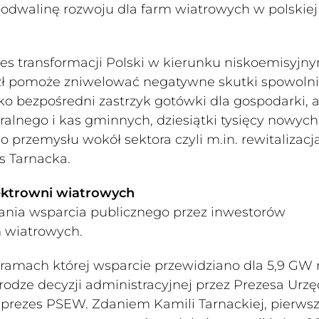
odwalinę rozwoju dla farm wiatrowych w polskiej
es transformacji Polski w kierunku niskoemisyjn
 zł pomoże zniwelować negatywne skutki spowoln
o bezpośredni zastrzyk gotówki dla gospodarki, a
alnego i kas gminnych, dziesiątki tysięcy nowych
 przemysłu wokół sektora czyli m.in. rewitalizacj
es Tarnacka.
lektrowni wiatrowych
ania wsparcia publicznego przez inwestorów
 wiatrowych.
 ramach której wsparcie przewidziano dla 5,9 GW
dze decyzji administracyjnej przez Prezesa Urz
eprezes PSEW. Zdaniem Kamili Tarnackiej, pierws