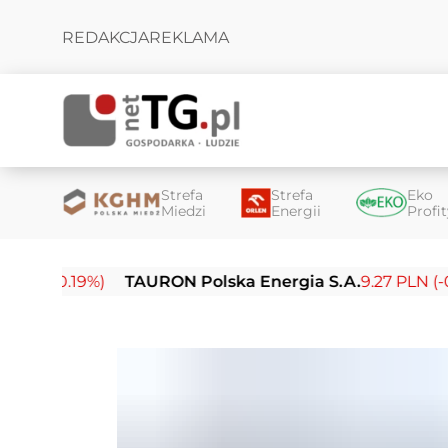
REDAKCJA
REKLAMA
Strefa
Strefa
Eko
Miedzi
Energii
Profi
.19%)
TAURON Polska Energia S.A.
9.27 PLN (-0.14%)