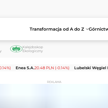
Transformacja od A do Z
Górnict
Kalejdoskop
ty
Ekologiczny
Enea S.A.
20.48 PLN (-0.14%)
Lubelski Węgiel Bogdank
REKLAMA