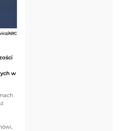
wicz/ARC
zości
wych w
rmach
az
mówi,