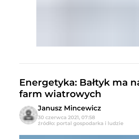
Energetyka: Bałtyk ma n
farm wiatrowych
Janusz Mincewicz
30 czerwca 2021, 07:58
źródło: portal gospodarka i ludzie