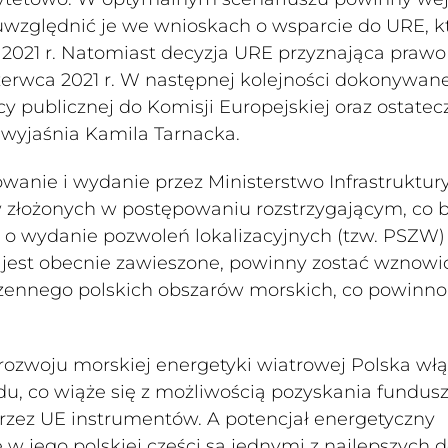
 uwzględnić je we wnioskach o wsparcie do URE, k
 2021 r. Natomiast decyzja URE przyznająca prawo
zerwca 2021 r. W następnej kolejności dokonywan
y publicznej do Komisji Europejskiej oraz ostatec
 wyjaśnia Kamila Tarnacka.
wanie i wydanie przez Ministerstwo Infrastruktury
 złożonych w postępowaniu rozstrzygającym, co 
o wydanie pozwoleń lokalizacyjnych (tzw. PSZW)
 jest obecnie zawieszone, powinny zostać wznowi
rzennego polskich obszarów morskich, co powinno
 rozwoju morskiej energetyki wiatrowej Polska wł
u, co wiąże się z możliwością pozyskania fundus
zez UE instrumentów. A potencjał energetyczny
 w jego polskiej części są jednymi z najlepszych 