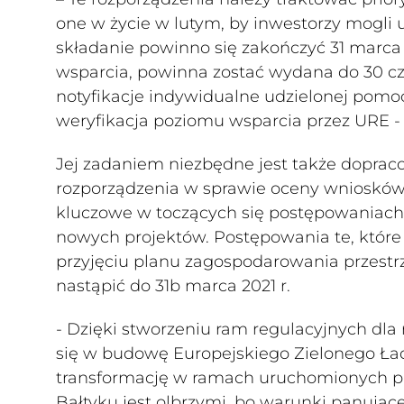
one w życie w lutym, by inwestorzy mogli
składanie powinno się zakończyć 31 marca
wsparcia, powinna zostać wydana do 30 c
notyfikacje indywidualne udzielonej pomoc
weryfikacja poziomu wsparcia przez URE -
Jej zadaniem niezbędne jest także dopraco
rozporządzenia w sprawie oceny wniosków
kluczowe w toczących się postępowaniach 
nowych projektów. Postępowania te, które
przyjęciu planu zagospodarowania przest
nastąpić do 31b marca 2021 r.
- Dzięki stworzeniu ram regulacyjnych dla
się w budowę Europejskiego Zielonego Ład
transformację w ramach uruchomionych pr
Bałtyku jest olbrzymi, bo warunki panujące