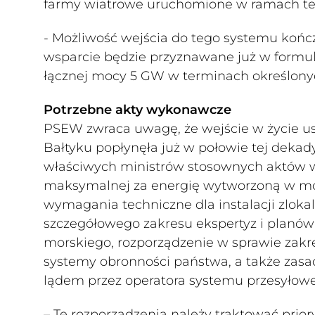
farmy wiatrowe uruchomione w ramach tego
- Możliwość wejścia do tego systemu kończ
wsparcie będzie przyznawane już w formul
łącznej mocy 5 GW w terminach określonyc
Potrzebne akty wykonawcze
PSEW zwraca uwagę, że wejście w życie ust
Bałtyku popłynęła już w połowie tej dekady
właściwych ministrów stosownych aktów w
maksymalnej za energię wytworzoną w mors
wymagania techniczne dla instalacji zlok
szczegółowego zakresu ekspertyz i planó
morskiego, rozporządzenie w sprawie zakre
systemy obronności państwa, a także zasa
lądem przez operatora systemu przesyłow
– Te rozporządzenia należy traktować pri