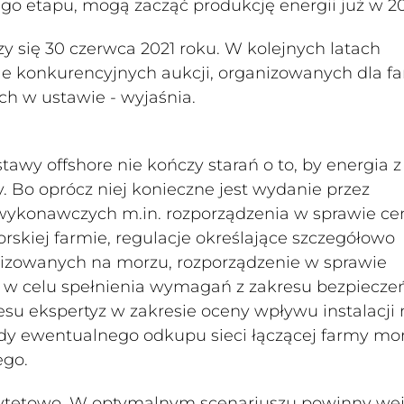
 etapu, mogą zacząć produkcję energii już w 20
y się 30 czerwca 2021 roku. W kolejnych latach
e konkurencyjnych aukcji, organizowanych dla f
h w ustawie - wyjaśnia.
awy offshore nie kończy starań o to, by energia z
. Bo oprócz niej konieczne jest wydanie przez
ykonawczych m.in. rozporządzenia w sprawie ce
kiej farmie, regulacje określające szczegółowo
alizowanych na morzu, rozporządzenie w sprawie
w w celu spełnienia wymagań z zakresu bezpiecze
su ekspertyz w zakresie oceny wpływu instalacji 
dy ewentualnego odkupu sieci łączącej farmy mor
ego.
orytetowo. W optymalnym scenariuszu powinny we