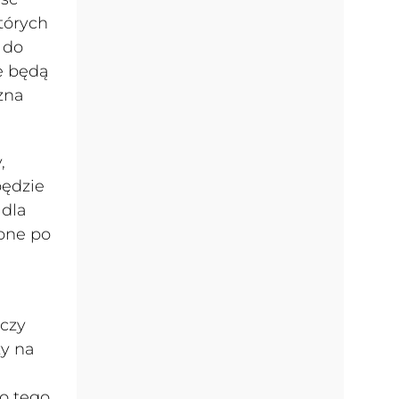
tórych
 do
e będą
zna
,
będzie
 dla
one po
ączy
zy na
do tego