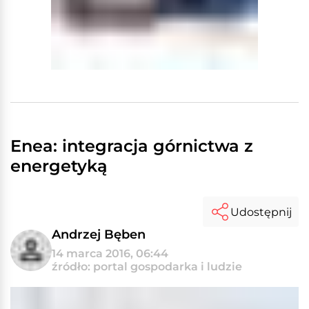
Enea: integracja górnictwa z
energetyką
Udostępnij
Andrzej Bęben
14 marca 2016, 06:44
źródło: portal gospodarka i ludzie