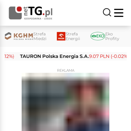
Strefa
Strefa
Eko
Miedzi
Energii
Profity
12%)
TAURON Polska Energia S.A.
9.07 PLN (-0.02%)
E
REKLAMA