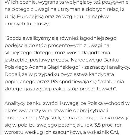
W ich ocenie, wygrana ta wpłynęłaby też pozytywnie
na złotego z uwagi na utrzymanie dobrych relacji z
Unią Europejską oraz ze względu na napływ
unijnych funduszy.
“Spodziewalibyśmy się również łagodniejszego
podejścia do stóp procentowych z uwagi na
silniejszego złotego i możliwość złagodzenia
jastrzębiej postawy prezesa Narodowego Banku
Polskiego Adama Glapińskiego“ - zaznaczyli analitycy.
Dodali, że w przypadku zwycięstwa kandydata
popieranego przez PiS spodziewają się “osłabienia
złotego i jastrzębiej reakcji stóp procentowych“.
Analitycy banku zwrócili uwagę, że Polska wchodzi w
okres wyborczy w relatywnie dobrej sytuacji
gospodarczej. Wyjaśnili, że nasza gospodarka rozwija
się w pobliżu swojego potencjału (ok. 3,5 proc. rdr
wzrostu według ich szacunków), a wskaźnik CAI,