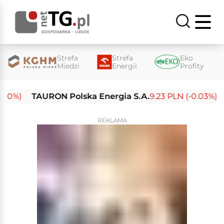
Strefa
Strefa
Eko
Miedzi
Energii
Profity
%)
TAURON Polska Energia S.A.
9.23 PLN (-0.03%)
En
REKLAMA