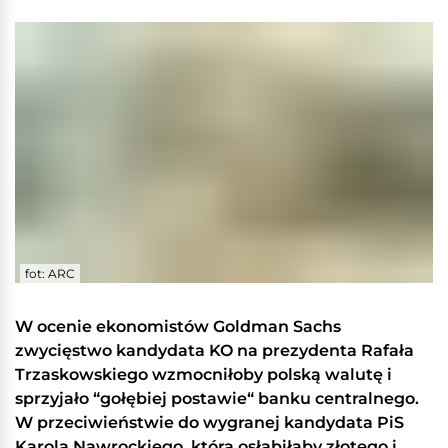
fot: ARC
W ocenie ekonomistów Goldman Sachs
zwycięstwo kandydata KO na prezydenta Rafała
Trzaskowskiego wzmocniłoby polską walutę i
sprzyjało “gołębiej postawie“ banku centralnego.
W przeciwieństwie do wygranej kandydata PiS
Karola Nawrockiego, która osłabiłaby złotego i