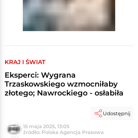
KRAJ I ŚWIAT
Eksperci: Wygrana
Trzaskowskiego wzmocniłaby
złotego; Nawrockiego - osłabiła
Udostępnij
15 maja 2025, 13:05
źródło: Polska Agencja Prasowa