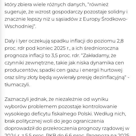
który zbiera wiele różnych danych, “również
sugeruje, że wzrost gospodarczy pozostaje solidny i
znacznie lepszy niż u sąsiadów z Europy Środkowo-
Wschodniej“.
Daly i Iyer oczekują spadku inflacji do poziomu 2,8
proc. rdr pod koniec 2025 r., a ich średnioroczna
prognoza inflacji to 3,5 proc. rdr. “Zakładamy, że
czynniki zewnętrzne, takie jak niska dynamika cen
producentów, spadki cen gazu i energii hurtowej
oraz silny złoty będą wywierały presję dezinflacyjną“ -
tłumaczyli.
Zaznaczyli jednak, że niezależnie od wyniku
wyborów problemem pozostaje kontrolowanie
wysokiego deficytu fiskalnego Polski. Według nich,
brak politycznej woli do jego ograniczenia
doprowadził do przekroczenia prognozy rządowej w
2024 r. z 5,5 proc. PKB do 6,6 proc. Prognoza na 2025