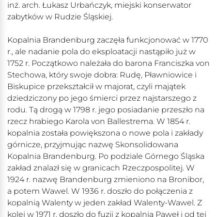
inż. arch. Łukasz Urbańczyk, miejski konserwator
zabytków w Rudzie Śląskiej.
Kopalnia Brandenburg zaczęła funkcjonować w 1770
r., ale nadanie pola do eksploatacji nastąpiło już w
1752 r. Początkowo należała do barona Franciszka von
Stechowa, który swoje dobra: Rudę, Pławniowice i
Biskupice przekształcił w majorat, czyli majątek
dziedziczony po jego śmierci przez najstarszego z
rodu. Tą drogą w 1798 r. jego posiadanie przeszło na
rzecz hrabiego Karola von Ballestrema. W 1854 r.
kopalnia została powiększona o nowe pola i zakłady
górnicze, przyjmując nazwę Skonsolidowana
Kopalnia Brandenburg. Po podziale Górnego Śląska
zakład znalazł się w granicach Rzeczpospolitej. W
1924 r. nazwę Brandenburg zmieniono na Bronibor,
a potem Wawel. W 1936 r. doszło do połączenia z
kopalnią Walenty w jeden zakład Walenty-Wawel. Z
kolei w 1971 r. doszło do fuzji z kopalnią Paweł i od tej