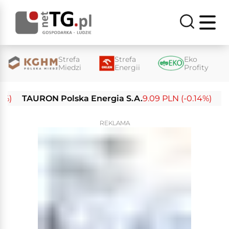
Strefa
Strefa
Eko
Miedzi
Energii
Profity
TAURON Polska Energia S.A.
9.09 PLN (-0.14%)
Enea 
REKLAMA