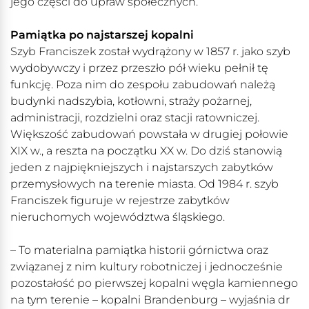
jego części do upraw społecznych.
Pamiątka po najstarszej kopalni
Szyb Franciszek został wydrążony w 1857 r. jako szyb
wydobywczy i przez przeszło pół wieku pełnił tę
funkcję. Poza nim do zespołu zabudowań należą
budynki nadszybia, kotłowni, straży pożarnej,
administracji, rozdzielni oraz stacji ratowniczej.
Większość zabudowań powstała w drugiej połowie
XIX w., a reszta na początku XX w. Do dziś stanowią
jeden z najpiękniejszych i najstarszych zabytków
przemysłowych na terenie miasta. Od 1984 r. szyb
Franciszek figuruje w rejestrze zabytków
nieruchomych województwa śląskiego.
– To materialna pamiątka historii górnictwa oraz
związanej z nim kultury robotniczej i jednocześnie
pozostałość po pierwszej kopalni węgla kamiennego
na tym terenie – kopalni Brandenburg – wyjaśnia dr