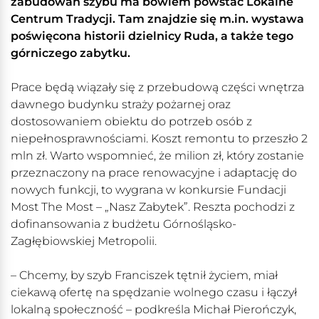
zabudowań szybu ma bowiem powstać Lokalne
Centrum Tradycji. Tam znajdzie się m.in. wystawa
poświęcona historii dzielnicy Ruda, a także tego
górniczego zabytku.
Prace będą wiązały się z przebudową części wnętrza
dawnego budynku straży pożarnej oraz
dostosowaniem obiektu do potrzeb osób z
niepełnosprawnościami. Koszt remontu to przeszło 2
mln zł. Warto wspomnieć, że milion zł, który zostanie
przeznaczony na prace renowacyjne i adaptację do
nowych funkcji, to wygrana w konkursie Fundacji
Most The Most – „Nasz Zabytek”. Reszta pochodzi z
dofinansowania z budżetu Górnośląsko-
Zagłębiowskiej Metropolii.
– Chcemy, by szyb Franciszek tętnił życiem, miał
ciekawą ofertę na spędzanie wolnego czasu i łączył
lokalną społeczność – podkreśla Michał Pierończyk,