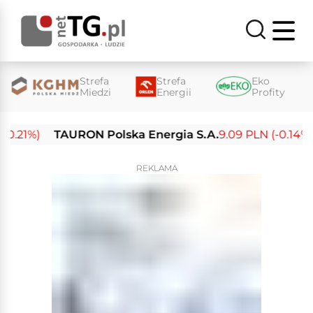
Strefa
Strefa
Eko
Miedzi
Energii
Profity
.21%)
TAURON Polska Energia S.A.
9.09 PLN (-0.14%)
REKLAMA