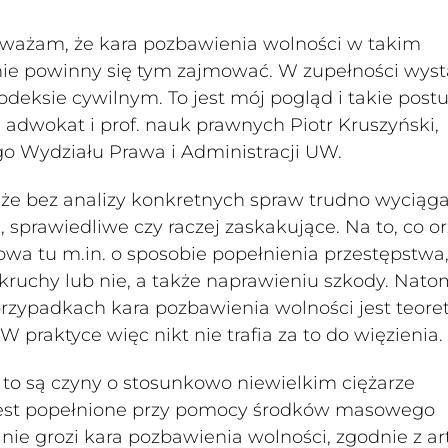
 Uważam, że kara pozbawienia wolności w takim
 nie powinny się tym zajmować. W zupełności wyst
deksie cywilnym. To jest mój pogląd i takie postu
 adwokat i prof. nauk prawnych Piotr Kruszyński,
go Wydziału Prawa i Administracji UW.
 że bez analizy konkretnych spraw trudno wyciąg
 sprawiedliwe czy raczej zaskakujące. Na to, co o
wa tu m.in. o sposobie popełnienia przestępstwa
kruchy lub nie, a także naprawieniu szkody. Nato
przypadkach kara pozbawienia wolności jest teore
 W praktyce więc nikt nie trafia za to do więzienia.
to są czyny o stosunkowo niewielkim ciężarze
 jest popełnione przy pomocy środków masowego
nie grozi kara pozbawienia wolności, zgodnie z art