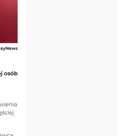
dayNews
ej osób
awienia
ęściej
erwca