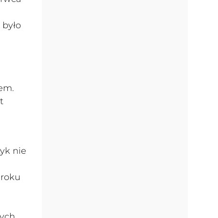
 było
iem.
t
yk nie
 roku
rych