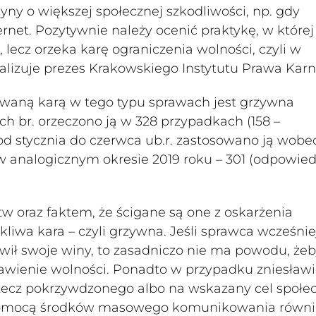
yny o większej społecznej szkodliwości, np. gdy
ernet. Pozytywnie należy ocenić praktykę, w której
 lecz orzeka karę ograniczenia wolności, czyli w
alizuje prezes Krakowskiego Instytutu Prawa Kar
sowaną karą w tego typu sprawach jest grzywna
h br. orzeczono ją w 328 przypadkach (158 –
od stycznia do czerwca ub.r. zastosowano ją wobe
a w analogicznym okresie 2019 roku – 301 (odpowie
w oraz faktem, że ścigane są one z oskarżenia
iwa kara – czyli grzywna. Jeśli sprawca wcześnie
awił swoje winy, to zasadniczo nie ma powodu, że
awienie wolności. Ponadto w przypadku zniesławi
ecz pokrzywdzonego albo na wskazany cel społec
pomocą środków masowego komunikowania równi