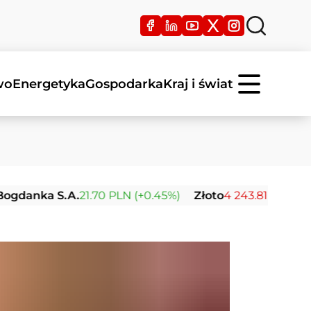
wo
Energetyka
Gospodarka
Kraj i świat
 S.A.
21.70 PLN (+0.45%)
Złoto
4 243.81 USD (-0.08%)
S