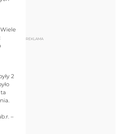
 Wiele
ć
REKLAMA
o
były 2
było
ata
nia.
b.r. –