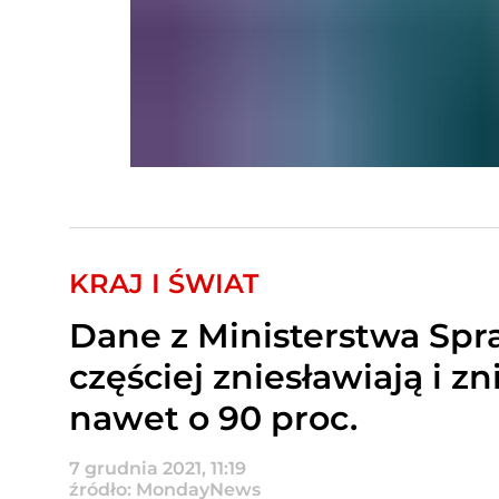
KRAJ I ŚWIAT
Dane z Ministerstwa Spra
częściej zniesławiają i z
nawet o 90 proc.
7 grudnia 2021, 11:19
źródło: MondayNews