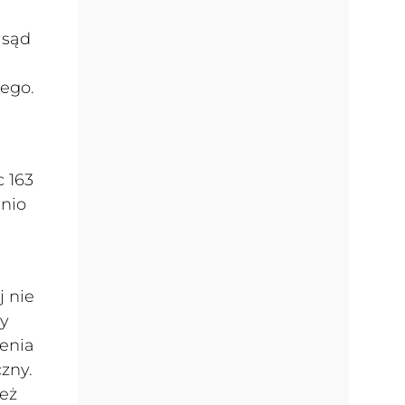
 sąd
nego.
c 163
dnio
j nie
by
enia
zny.
eż