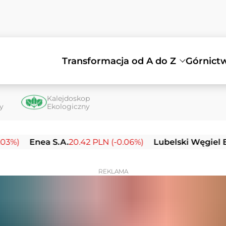
Transformacja od A do Z
Górnict
Kalejdoskop
ty
Ekologiczny
nea S.A.
20.42 PLN (-0.06%)
Lubelski Węgiel Bogdanka
REKLAMA