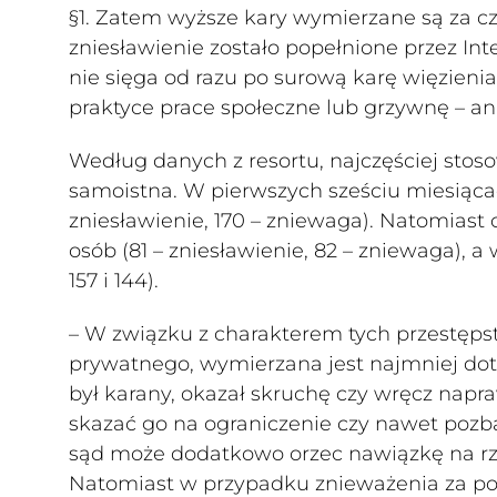
§1. Zatem wyższe kary wymierzane są za cz
zniesławienie zostało popełnione przez Int
nie sięga od razu po surową karę więzienia,
praktyce prace społeczne lub grzywnę – an
Według danych z resortu, najczęściej sto
samoistna. W pierwszych sześciu miesiącac
zniesławienie, 170 – zniewaga). Natomiast 
osób (81 – zniesławienie, 82 – zniewaga), 
157 i 144).
– W związku z charakterem tych przestępst
prywatnego, wymierzana jest najmniej dotkl
był karany, okazał skruchę czy wręcz napr
skazać go na ograniczenie czy nawet pozb
sąd może dodatkowo orzec nawiązkę na rz
Natomiast w przypadku znieważenia za 