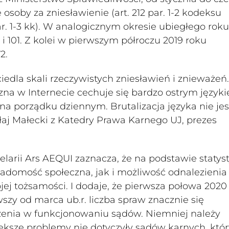
 osoby za zniesławienie (art. 212 par. 1-2 kodeksu
par. 1-3 kk). W analogicznym okresie ubiegłego roku
 101. Z kolei w pierwszym półroczu 2019 roku
2.
edla skali rzeczywistych zniesławień i znieważeń.
na w Internecie cechuje się bardzo ostrym język
na porządku dziennym. Brutalizacja języka nie jes
łaj Małecki z Katedry Prawa Karnego UJ, prezes
larii Ars AEQUI zaznacza, że na podstawie statyst
iadomość społeczna, jak i możliwość odnalezienia
j tożsamości. I dodaje, że pierwsza połowa 2020
zy od marca ub.r. liczba spraw znacznie się
zenia w funkcjonowaniu sądów. Niemniej należy
iększe problemy nie dotyczyły sądów karnych, któ