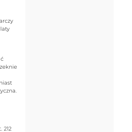
arczy
laty
ać
rzeknie
,
miast
tyczna.
. 212