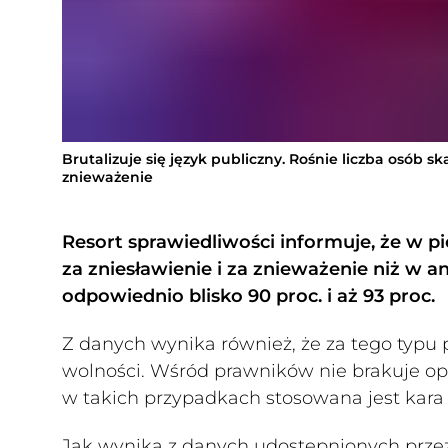
Brutalizuje się język publiczny. Rośnie liczba osób s
znieważenie
Resort sprawiedliwości informuje, że w pi
za zniesławienie i za znieważenie niż w a
odpowiednio blisko 90 proc. i aż 93 proc.
Z danych wynika również, że za tego typu
wolności. Wśród prawników nie brakuje opin
w takich przypadkach stosowana jest kara
Jak wynika z danych udostępnionych przez