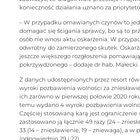
konieczność działania uznano za priorytet
– W przypadku omawianych czynów to jed
domagać się ścigania sprawcy, bo są to p
osób nie wnosi aktu oskarżenia. W przypa
odwrotny do zamierzonego skutek. Oskarże
jeszcze większego rozgłoszenia pomawiające
pokrzywdzonego – dodaje dr hab. Małecki.
Z danych udostępnionych przez resort równ
wyroki pozbawienia wolności za zniesławi
ich zarówno w pierwszej połowie 2020 roku
temu wydano 4 wyroki pozbawienia wolnoś
Częściej stosowaną karą jest ograniczenie
zastosowano ją łącznie 49 razy (24 – zniesł
33 (14 – zniesławienie, 19 – zniewaga), a w
(odpowiednio 29 i 22).