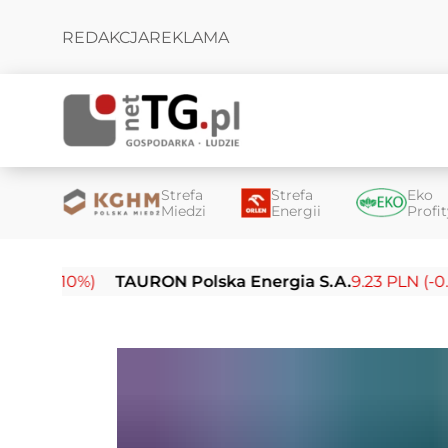
REDAKCJA
REKLAMA
Strefa
Strefa
Eko
Miedzi
Energii
Profi
0%)
TAURON Polska Energia S.A.
9.23 PLN (-0.03%)
E