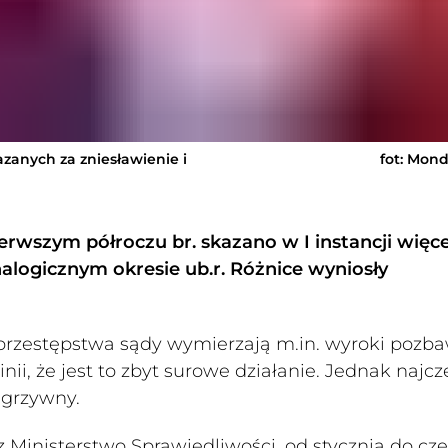
kazanych za zniesławienie i
fot: Mon
erwszym półroczu br. skazano w I instancji więc
nalogicznym okresie ub.r. Różnice wyniosły
 przestępstwa sądy wymierzają m.in. wyroki pozb
ii, że jest to zbyt surowe działanie. Jednak najcz
 grzywny.
 Ministerstwo Sprawiedliwości, od stycznia do cz