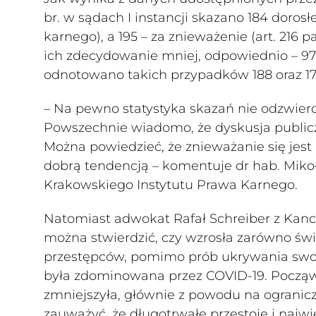
br. w sądach I instancji skazano 184 dorosłe
karnego), a 195 – za znieważenie (art. 216 
ich zdecydowanie mniej, odpowiednio – 97 i
odnotowano takich przypadków 188 oraz 17
– Na pewno statystyka skazań nie odzwierci
Powszechnie wiadomo, że dyskusja publicz
Można powiedzieć, że znieważanie się jest 
dobrą tendencją – komentuje dr hab. Miko
Krakowskiego Instytutu Prawa Karnego.
Natomiast adwokat Rafał Schreiber z Kance
można stwierdzić, czy wzrosła zarówno św
przestępców, pomimo prób ukrywania swoje
była zdominowana przez COVID-19. Począws
zmniejszyła, głównie z powodu na ogranic
zauważyć, że długotrwałe przestoje i najw