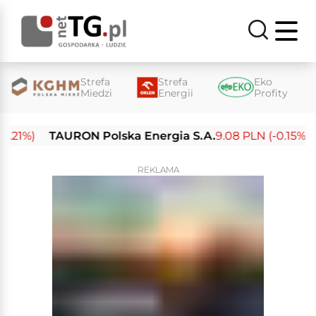
Strefa
Strefa
Eko
Miedzi
Energii
Profity
1%)
TAURON Polska Energia S.A.
9.08 PLN (-0.15%)
En
REKLAMA