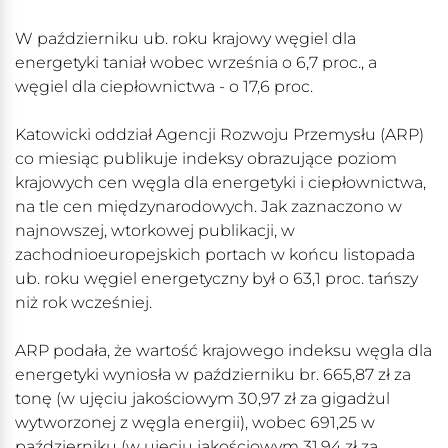
W październiku ub. roku krajowy węgiel dla
energetyki taniał wobec września o 6,7 proc., a
węgiel dla ciepłownictwa - o 17,6 proc.
Katowicki oddział Agencji Rozwoju Przemysłu (ARP)
co miesiąc publikuje indeksy obrazujące poziom
krajowych cen węgla dla energetyki i ciepłownictwa,
na tle cen międzynarodowych. Jak zaznaczono w
najnowszej, wtorkowej publikacji, w
zachodnioeuropejskich portach w końcu listopada
ub. roku węgiel energetyczny był o 63,1 proc. tańszy
niż rok wcześniej.
ARP podała, że wartość krajowego indeksu węgla dla
energetyki wyniosła w październiku br. 665,87 zł za
tonę (w ujęciu jakościowym 30,97 zł za gigadżul
wytworzonej z węgla energii), wobec 691,25 w
październiku (w ujęciu jakościowym 31,94 zł za