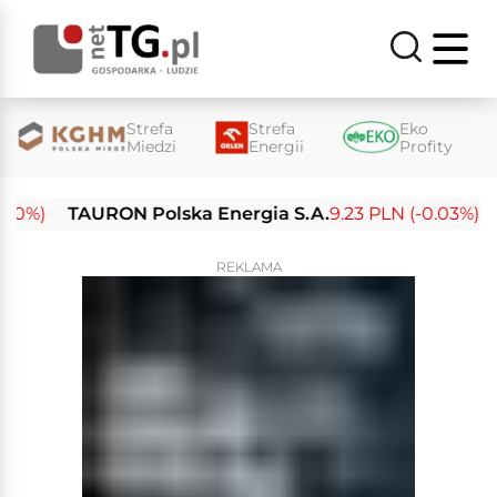
Strefa
Strefa
Eko
Miedzi
Energii
Profity
%)
TAURON Polska Energia S.A.
9.23 PLN (-0.03%)
Ene
REKLAMA