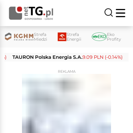
Strefa
Strefa
Eko
Miedzi
Energii
Profity
TAURON Polska Energia S.A.
9.09 PLN (-0.14%)
Enea 
REKLAMA