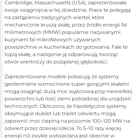
Cambridge, Massachusetts (USA), zaprezentowała
swoje osiągnięcia w tej dziedzinie. Prace te polegają
na zastąpieniu tradycyjnych wierteł, które
mechanicznie kruszą skałę, przez źródło energii fal
milimetrowych (MMW) popularnie nazywanymi
kuzynami fal mikrofalowych używanych
powszechnie w kuchenkach do gotowania. Fale te
topią skałę, a następnie ją odparowują, tworząc
otwór wiertniczy do pożądanej głębokości.
Zaprezentowane modele pokazują, że systemy
geotermalne wzmocnione super gorącymi skałami
mogą osiągnąć dużą moc wyjściową przy niewielkiej
powierzchni lub ilość ziemi potrzebnej dla urządzeń
technicznych. Obliczono, że hipotetyczne systemy
obejmujące dublet lub triplet odwiertu mogą
zapewnić moc cieplną na poziomie 100–120 MW na
odwiert przez dziesięciolecia. To 5–10 razy więcej
energii niż zwykle wytwarzana jest obecnie w