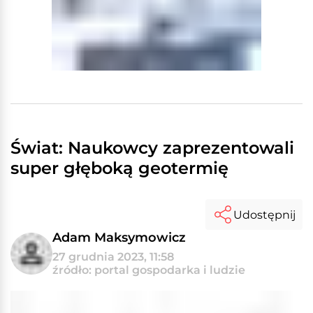
Świat: Naukowcy zaprezentowali
super głęboką geotermię
Udostępnij
Adam Maksymowicz
27 grudnia 2023, 11:58
źródło: portal gospodarka i ludzie