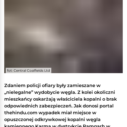
fot: Central Coalfields Ltd
Zdaniem policji ofiary były zamieszane w
„nielegalne” wydobycie węgla. Z kolei okoliczni
mieszkańcy oskarżają właściciela kopalni o brak
odpowiednich zabezpieczeń. Jak donosi portal
thehindu.com wypadek miał miejsce w
opuszczonej odkrywkowej kopalni węgla
kamiennego Karma w dystrykcie Ramgarh w