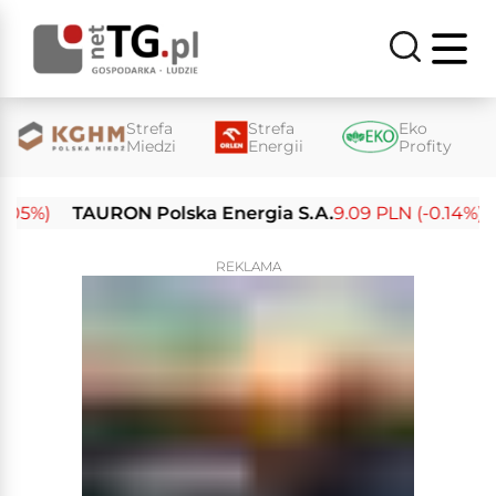
Strefa
Strefa
Eko
Miedzi
Energii
Profity
%)
TAURON Polska Energia S.A.
9.09 PLN (-0.14%)
En
REKLAMA