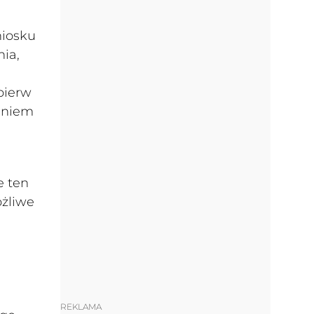
niosku
ia,
pierw
eniem
e ten
ożliwe
REKLAMA