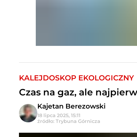
KALEJDOSKOP EKOLOGICZNY
Czas na gaz, ale najpier
Kajetan Berezowski
18 lipca 2025, 15:11
źródło: Trybuna Górnicza