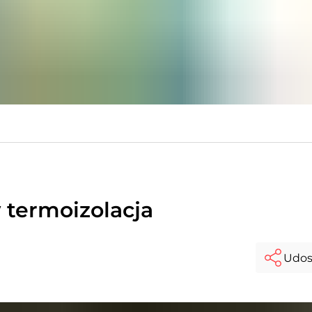
w termoizolacja
Udos