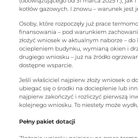
(obowiązującego od 31 marca 2025 r.), jak
kotłów gazowych. I znowu – warunek jest 
Osoby, które rozpoczęły już prace termom
finansowania – pod warunkiem zachowania
złożyć wniosek w aktualnym naborze – do k
ociepleniem budynku, wymianą okien i drz
drugiego wniosku – już na źródło ogrzewan
dostępne wsparcie.
Jeśli właściciel najpierw złoży wniosek o d
ubiegać się o środki na docieplenie lub i
najpierw zakończyć i rozliczyć pierwszą i
kolejnego wniosku. To niestety może wydłu
Pełny pakiet dotacji