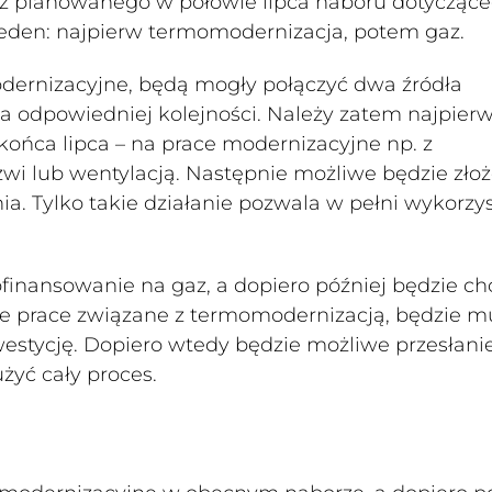
 i z planowanego w połowie lipca naboru dotycząc
jeden: najpierw termomodernizacja, potem gaz.
odernizacyjne, będą mogły połączyć dwa źródła
 odpowiedniej kolejności. Należy zatem najpier
ońca lipca – na prace modernizacyjne np. z
wi lub wentylacją. Następnie możliwe będzie zło
ia. Tylko takie działanie pozwala w pełni wykorzy
ofinansowanie na gaz, a dopiero później będzie ch
nne prace związane z termomodernizacją, będzie m
nwestycję. Dopiero wtedy będzie możliwe przesłani
żyć cały proces.