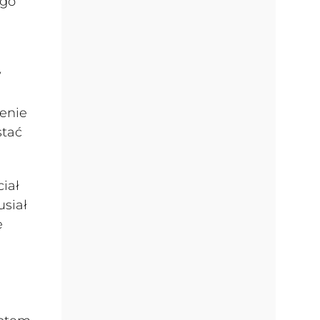
ego
w
żenie
stać
ciał
usiał
e