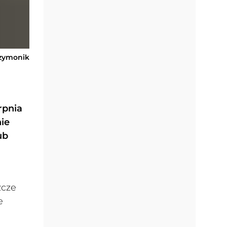
Szymonik
rpnia
ie
ub
zcze
e