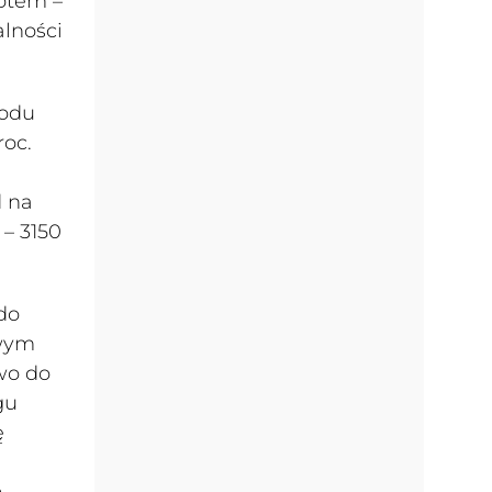
otem –
lności
hodu
roc.
d na
– 3150
do
owym
wo do
gu
ę
h