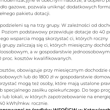
omodernizacyjne w obecnym naborze, a dopiero p
ódło gazowe, pozwala uniknąć dodatkowych forma
ełnego pakietu dotacji.
 podzieleni są na trzy grupy. W zależności od doc
a. Poziom podstawowy przewiduje dotacje do 40 p
iego wsparcia mogą skorzystać ci, których roczny
ej grupy zaliczają się ci, których miesięczny dochó
eloosobowym, a w gospodarstwie jednoosobowym 
70 proc. kosztów kwalifikowanych.
kosztów, obowiązuje przy miesięcznym dochodzie 
oosobowych lub do 1800 zł w gospodarstwie dom
rzystać mogą też osoby, które mają ustalone pra
ub specjalnego zasiłku opiekuńczego. Do tego pro
w lub lokali, w których zapotrzebowanie na energi
40 kWh/mkw. rocznie.
ofinansowanej ze środków WFOŚiGW w Katowicac