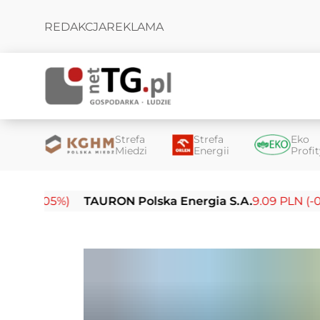
REDAKCJA
REKLAMA
Strefa
Strefa
Eko
Miedzi
Energii
Profi
0.05%)
TAURON Polska Energia S.A.
9.09 PLN (-0.14%)