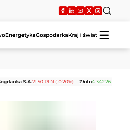
wo
Energetyka
Gospodarka
Kraj i świat
ka S.A.
21.50 PLN (-0.20%)
Złoto
4 342.26 USD (0.00%)