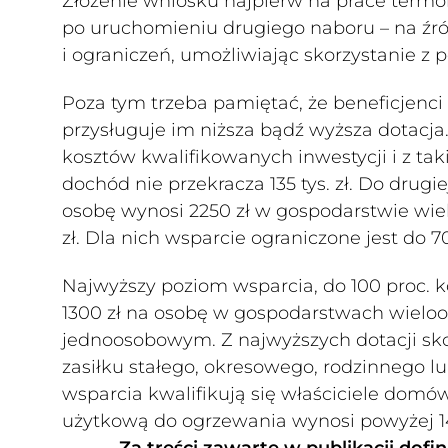
Złożenie wniosku najpierw na prace term
po uruchomieniu drugiego naboru – na źr
i ograniczeń, umożliwiając skorzystanie z p
Poza tym trzeba pamiętać, że beneficjenci
przysługuje im niższa bądź wyższa dotacj
kosztów kwalifikowanych inwestycji i z tak
dochód nie przekracza 135 tys. zł. Do drugi
osobę wynosi 2250 zł w gospodarstwie wi
zł. Dla nich wsparcie ograniczone jest do 
Najwyższy poziom wsparcia, do 100 proc. 
1300 zł na osobę w gospodarstwach wiel
jednoosobowym. Z najwyższych dotacji sko
zasiłku stałego, okresowego, rodzinnego l
wsparcia kwalifikują się właściciele domó
użytkową do ogrzewania wynosi powyżej 1
Za treści zawarte w publikacji d