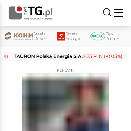
Strefa
Strefa
Eko
Miedzi
Energii
Profity
TAURON Polska Energia S.A.
9.23 PLN (-0.03%)
Enea 
REKLAMA