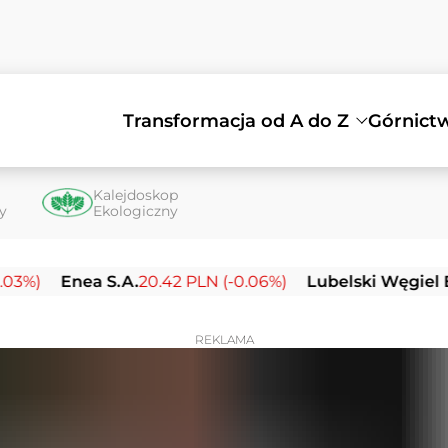
Transformacja od A do Z
Górnict
Kalejdoskop
ty
Ekologiczny
nea S.A.
20.42 PLN (-0.06%)
Lubelski Węgiel Bogdank
REKLAMA