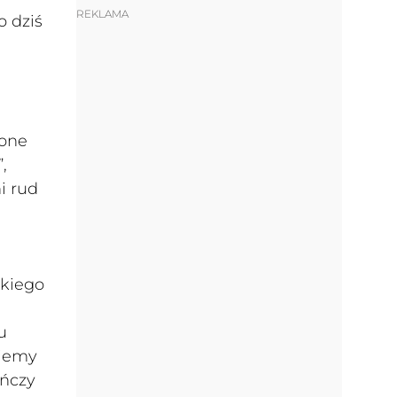
REKLAMA
o dziś
cone
,
i rud
skiego
u
ziemy
ończy