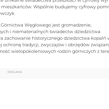
te unikalne świadectwa przeszłości w cyfrowy wy
 i mieszkańców. Wspólnie budujemy cyfrowy pom
ewczyk.
 Górnictwa Węglowego jest gromadzenie,
nych i niematerialnych świadectw dziedzictwa
wa zachowanie historycznego dziedzictwa kopalń 
j ochronę tradycji, zwyczajów i obrzędów związan
samość wielopokoleniowych rodzin górniczych z ter
REKLAMA