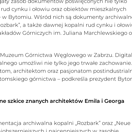
gaty zasób dokumentów poświęconych nie tylko
rud cynku i ołowiu oraz obiektów mieszkalnych
ę w Bytomiu. Wśród nich są dokumenty archiwaln
Rozbark”, a także dawnej kopalni rud cynku i ołowi
Zakładów Górniczych im. Juliana Marchlewskiego o
 z Muzeum Górnictwa Węglowego w Zabrzu. Digital
lnego umożliwi nie tylko jego trwałe zachowanie
istom, architektom oraz pasjonatom postindustrial
bytomskiego górnictwa – podkreśla prezydent Byto
e szkice znanych architektów Emila i Georga
entacja archiwalna kopalni „Rozbark” oraz „Neue
jobszerniejszych i najcenniejszych w zasobie