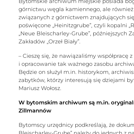
Bytomskie archiwum miejskie posiada bo
górnictwu węgla kamiennego, ale również 
związanych z górnictwem znajdujących si
poświęcone „Heinitzgrube”, czyli kopalni „
„Neue Bleischarley-Grube”, późniejszych 
Zakładów „Orzeł Biały”.
– Cieszę się, że nawiązaliśmy współpracę
i opracowanie tak ważnego zasobu archiwa
Będzie on służył m.in. historykom, archiw
zabytków, którzy interesują się dziejami 
Mariusz Wołosz.
W bytomskim archiwum są m.in. oryginaln
Zillmannów
Bytomscy urzędnicy podkreślają, że dokum
Bleischarley-Grube” należy do jednych z na