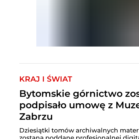
KRAJ I ŚWIAT
Bytomskie górnictwo zos
podpisało umowę z Mu
Zabrzu
Dziesiątki tomów archiwalnych mater
zostaną poddane profesjonalnej digit