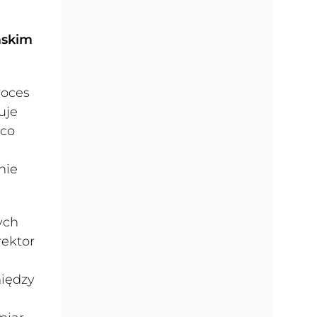
mskim
oces
uje
 co
nie
ych
ektor
między