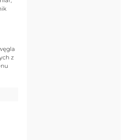
miar,
nik
węgla
ych z
enu