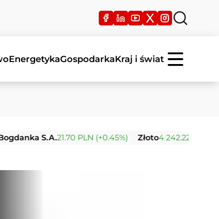
wo
Energetyka
Gospodarka
Kraj i świat
a S.A.
21.70 PLN (+0.45%)
Złoto
4 242.22 USD (+0.04%)