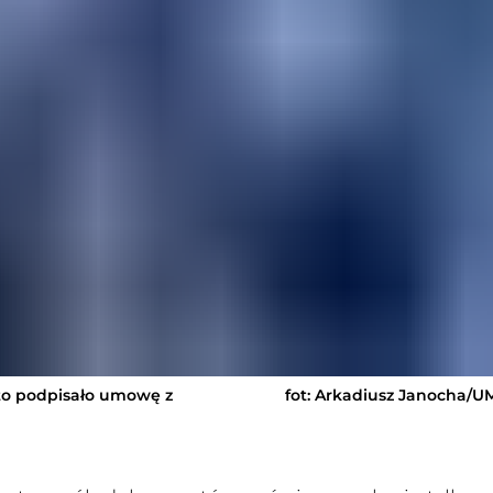
sto podpisało umowę z
fot: Arkadiusz Janocha/