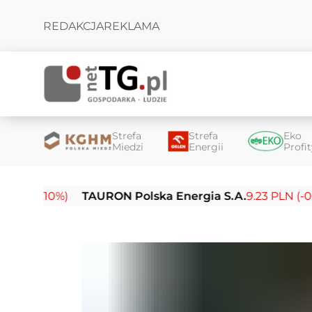
REDAKCJA
REKLAMA
Strefa
Strefa
Eko
Miedzi
Energii
Profi
10%)
TAURON Polska Energia S.A.
9.23 PLN (-0.03%)
E