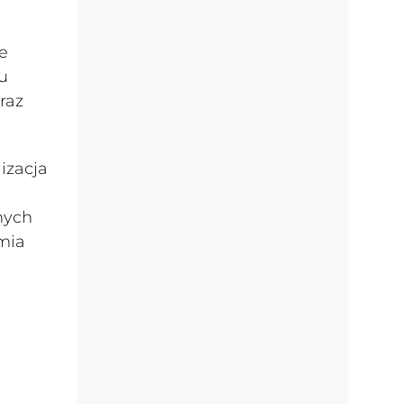
e
u
raz
izacja
.
nych
mia