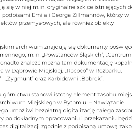
 się w niej m.in. oryginalne szkice istniejących d
 podpisami Emila i Georga Zillmannów, którzy w
biektów przemysłowych, ale również obiekty
jskim archiwum znajdują się dokumenty poświę
ennego, m.in. „Powstańców Śląskich”, „Centrum”
. Ponadto znaleźć można tam dokumentację kopaln
łała w Dąbrowie Miejskiej, „Rococo” w Rozbarku,
” i „Zygmunt” oraz Karbidowni „Bobrek”.
górnictwu stanowi istotny element zasobu miej
 Archiwum Miejskiego w Bytomiu. – Nawiązanie
 umożliwi bezpłatną digitalizację całego zasob
ry po dokładnym opracowaniu i przekazaniu będ
es digitalizacji zgodnie z podpisaną umową zak