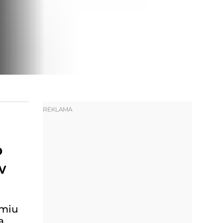
REKLAMA
o
w
omiu
a