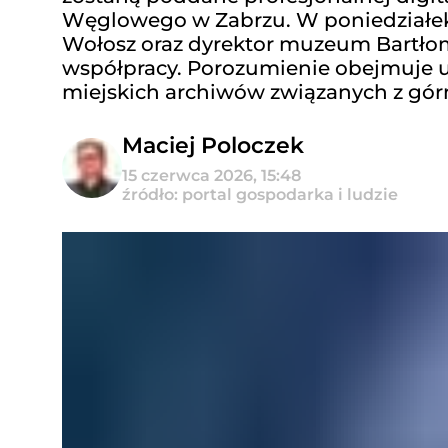
Węglowego w Zabrzu. W poniedziałek, 
Wołosz oraz dyrektor muzeum Bartłomi
współpracy. Porozumienie obejmuje ud
miejskich archiwów związanych z gór
Maciej Poloczek
15 czerwca 2026, 15:48
źródło: portal gospodarka i ludzie