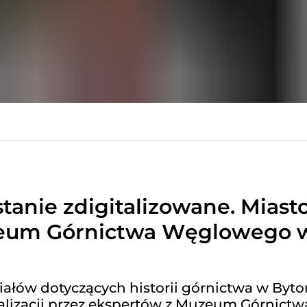
tanie zdigitalizowane. Miast
zeum Górnictwa Węglowego 
iałów dotyczących historii górnictwa w Byt
alizacji przez ekspertów z Muzeum Górnictw