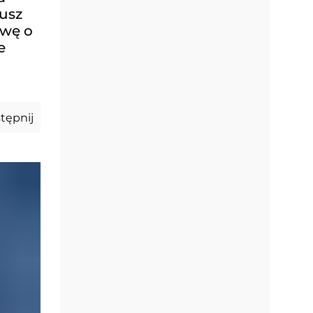
usz
owę o
e
tępnij