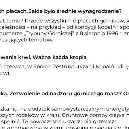
h płacach. Jakie było średnie wynagrodzenie?
lat temu? Przede wszystkim o płacach górników, 
ależności – na przykład – od kondycji kopalń i sp
numerze „Trybuny Górniczej” z 8 sierpnia 1996 r. z
teresujących tematów.
wania krwi. Ważna każda kropla
11 czerwca, w Spółce Restrukturyzacji Kopalń odbę
rwi.
ką. Zezwolenie od nadzoru górniczego masz? Gr
kaniu, na dodatek samowystarczalnym energety
naszych rodaków w kraju. Gruntowe pompy ciepła
a spełnić. Te nowoczesne urządzenia grzewcze,
ię zgromadzoną w ziemi, doskonale nadają się do