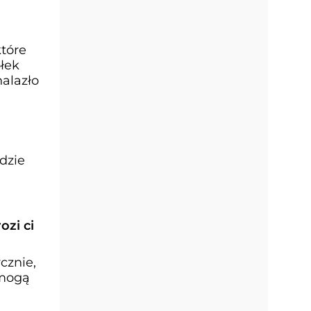
które
ółek
nalazło
dzie
ozi ci
cznie,
 mogą