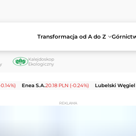
Transformacja od A do Z
Górnict
Kalejdoskop
ty
Ekologiczny
Enea S.A.
20.18 PLN (-0.24%)
Lubelski Węgiel Bogdan
REKLAMA