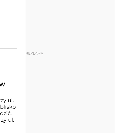
REKLAMA
 W
y ul.
blisko
dzić.
y ul.