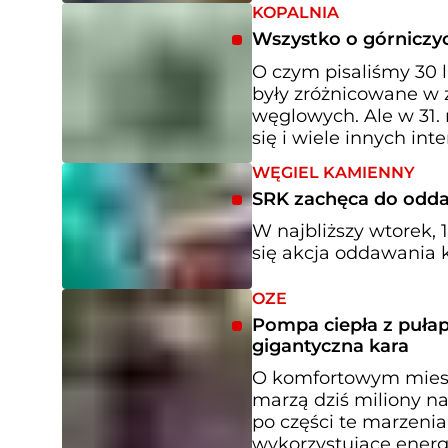
KOPALNIA
Wszystko o górniczyc
O czym pisaliśmy 30 
były zróżnicowane w z
węglowych. Ale w 31. 
się i wiele innych in
WĘGIEL KAMIENNY
SRK zachęca do odda
W najbliższy wtorek, 
się akcja oddawania k
OZE
Pompa ciepła z pułap
gigantyczna kara
O komfortowym miesz
marzą dziś miliony 
po części te marzeni
wykorzystujące energ