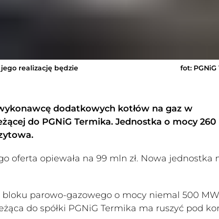
jego realizację będzie
fot: PGNiG
 wykonawcę dodatkowych kotłów na gaz w
leżącej do PGNiG Termika. Jednostka o mocy 26
czytowa.
o oferta opiewała na 99 mln zł. Nowa jednostka
o bloku parowo-gazowego o mocy niemal 500 MW
eżąca do spółki PGNiG Termika ma ruszyć pod ko