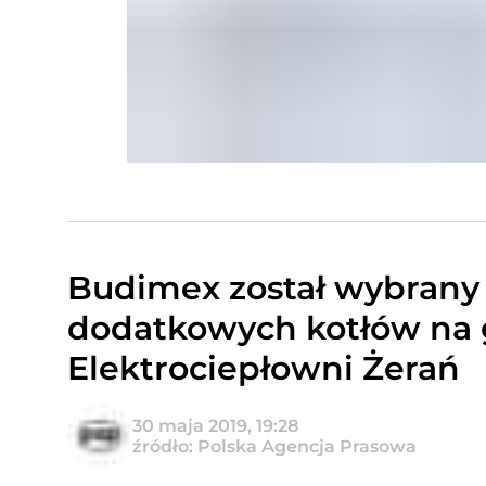
Budimex został wybrany
dodatkowych kotłów na 
Elektrociepłowni Żerań
30 maja 2019, 19:28
źródło: Polska Agencja Prasowa