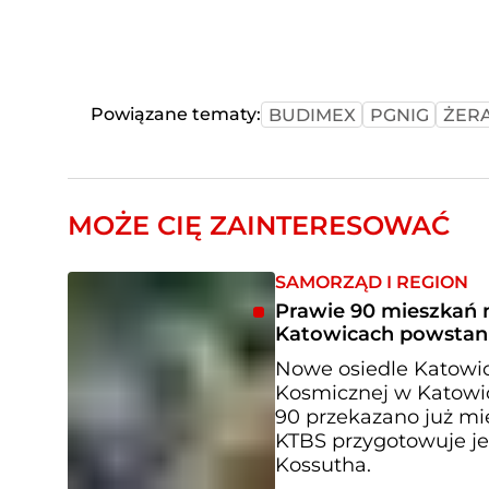
Powiązane tematy:
BUDIMEX
PGNIG
ŻER
MOŻE CIĘ ZAINTERESOWAĆ
SAMORZĄD I REGION
Prawie 90 mieszkań n
Katowicach powstani
Nowe osiedle Katowi
Kosmicznej w Katowic
90 przekazano już mi
KTBS przygotowuje je
Kossutha.