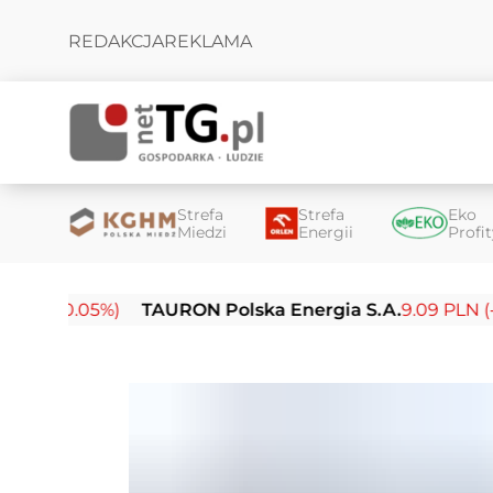
REDAKCJA
REKLAMA
Strefa
Strefa
Eko
Miedzi
Energii
Profi
0.05%)
TAURON Polska Energia S.A.
9.09 PLN (-0.14%)