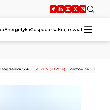
wo
Energetyka
Gospodarka
Kraj i świat
ka S.A.
21.50 PLN (-0.20%)
Złoto
4 342.26 USD (0.00%)