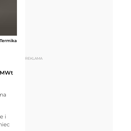
 Termika
REKLAMA
0 MWt
 ma
e i
niec