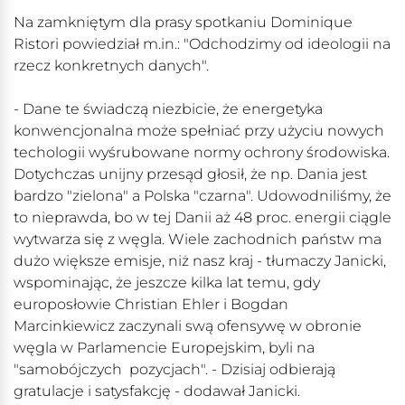
Na zamkniętym dla prasy spotkaniu Dominique
Ristori powiedział m.in.: "Odchodzimy od ideologii na
rzecz konkretnych danych".
- Dane te świadczą niezbicie, że energetyka
konwencjonalna może spełniać przy użyciu nowych
techologii wyśrubowane normy ochrony środowiska.
Dotychczas unijny przesąd głosił, że np. Dania jest
bardzo "zielona" a Polska "czarna". Udowodniliśmy, że
to nieprawda, bo w tej Danii aż 48 proc. energii ciągle
wytwarza się z węgla. Wiele zachodnich państw ma
dużo większe emisje, niż nasz kraj - tłumaczy Janicki,
wspominając, że jeszcze kilka lat temu, gdy
europosłowie Christian Ehler i Bogdan
Marcinkiewicz zaczynali swą ofensywę w obronie
węgla w Parlamencie Europejskim, byli na
"samobójczych pozycjach". - Dzisiaj odbierają
gratulacje i satysfakcję - dodawał Janicki.