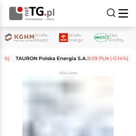
Strefa
Strefa
Eko
Miedzi
Energii
Profity
TAURON Polska Energia S.A.
9.09 PLN (-0.14%)
Enea
REKLAMA