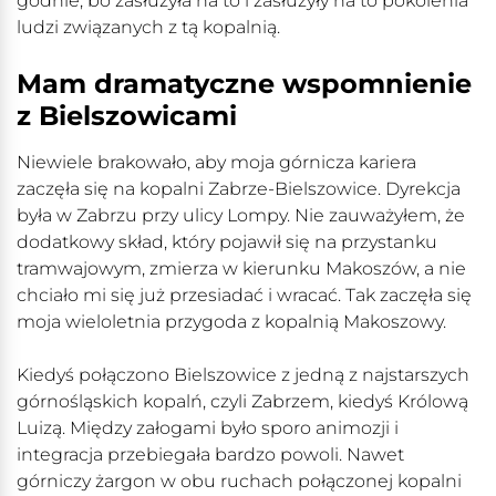
godnie, bo zasłużyła na to i zasłużyły na to pokolenia
ludzi związanych z tą kopalnią.
Mam dramatyczne wspomnienie
z Bielszowicami
Niewiele brakowało, aby moja górnicza kariera
zaczęła się na kopalni Zabrze-Bielszowice. Dyrekcja
była w Zabrzu przy ulicy Lompy. Nie zauważyłem, że
dodatkowy skład, który pojawił się na przystanku
tramwajowym, zmierza w kierunku Makoszów, a nie
chciało mi się już przesiadać i wracać. Tak zaczęła się
moja wieloletnia przygoda z kopalnią Makoszowy.
Kiedyś połączono Bielszowice z jedną z najstarszych
górnośląskich kopalń, czyli Zabrzem, kiedyś Królową
Luizą. Między załogami było sporo animozji i
integracja przebiegała bardzo powoli. Nawet
górniczy żargon w obu ruchach połączonej kopalni