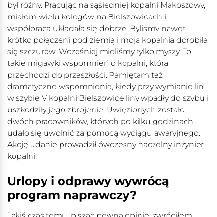
był różny. Pracując na sąsiedniej kopalni Makoszowy,
miałem wielu kolegów na Bielszowicach i
współpraca układała się dobrze. Byliśmy nawet
krótko połączeni pod ziemią i moja kopalnia dorobiła
się szczurów. Wcześniej mieliśmy tylko myszy. To
takie migawki wspomnień o kopalni, która
przechodzi do przeszłości. Pamiętam też
dramatyczne wspomnienie, kiedy przy wymianie lin
w szybie V kopalni Bielszowice liny wpadły do szybu i
uszkodziły jego zbrojenie. Uwięzionych zostało
dwóch pracowników, których po kilku godzinach
udało się uwolnić za pomocą wyciągu awaryjnego.
Akcję udanie prowadził ówczesny naczelny inżynier
kopalni.
Urlopy i odprawy wywrócą
program naprawczy?
Jakiś czas temu, pisząc pewną opinię, zwróciłem