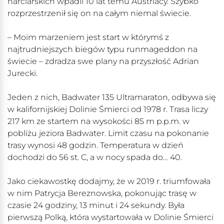
narciarskich wpadli 10 lat temu Austriacy. Szybko
rozprzestrzenił się on na całym niemal świecie.
– Moim marzeniem jest start w którymś z
najtrudniejszych biegów typu runmageddon na
świecie – zdradza swe plany na przyszłość Adrian
Jurecki.
Jeden z nich, Badwater 135 Ultramaraton, odbywa się
w kalifornijskiej Dolinie Śmierci od 1978 r. Trasa liczy
217 km ze startem na wysokości 85 m p.p.m. w
pobliżu jeziora Badwater. Limit czasu na pokonanie
trasy wynosi 48 godzin. Temperatura w dzień
dochodzi do 56 st. C, a w nocy spada do… 40.
Jako ciekawostkę dodajmy, że w 2019 r. triumfowała
w nim Patrycja Bereznowska, pokonując trasę w
czasie 24 godziny, 13 minut i 24 sekundy. Była
pierwszą Polką, która wystartowała w Dolinie Śmierci