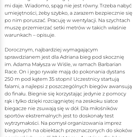
mi daje. Wiadomo, spąg nie jest równy. Trzeba nabyć
umiejętności, żeby szybko, a zarazem bezpiecznie się
po nim poruszać. Pracuję w wentylacji. Na szychtach
muszę przemierzać setki metrów w takich właśnie
warunkach – opisuje.
Dorocznym, najbardziej wymagającym
sprawdzianem jest dla Adriana bieg pod skocznię
im. Adama Małysza w Wiśle, w ramach Barbarian
Race. On i jego rywale mają do pokonania dystans
250 m pod kątem 35 stopni! Uczestnicy startują
falami, a najlepsi z poszczególnych biegów awansują
do finału. Biegnie się korzystając jedynie z pomocy
rąk i tylko dzięki rozciągniętej na zeskoku siatce
biegacze nie zsuwają się w dół. Dla miłośników
sportów ekstremalnych jest to doskonały test
wytrzymałości. Na pomysł organizowania imprez
biegowych na obiektach przeznaczonych do skoków