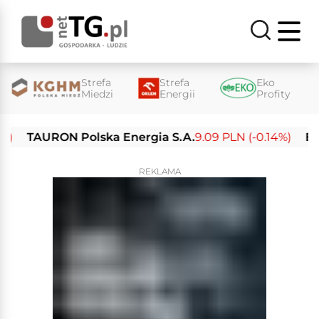
Strefa
Strefa
Eko
Miedzi
Energii
Profity
TAURON Polska Energia S.A.
9.09 PLN (-0.14%)
Enea S
REKLAMA