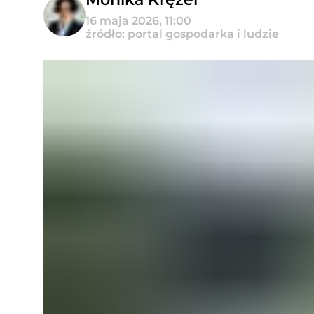
16 maja 2026, 11:00
źródło: portal gospodarka i ludzie