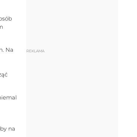
osób
am
n. Na
REKLAMA
ząć
niemal
 by na