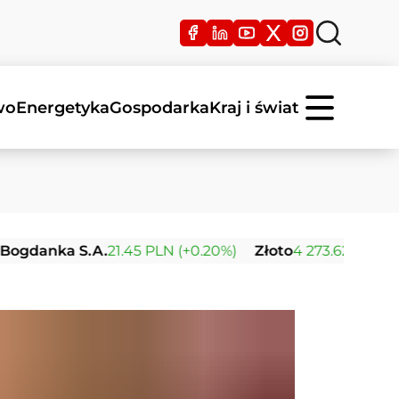
wo
Energetyka
Gospodarka
Kraj i świat
nka S.A.
21.45 PLN (+0.20%)
Złoto
4 273.62 USD (+0.63%)