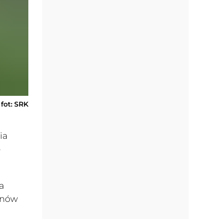
fot: SRK
ia
o
a
enów