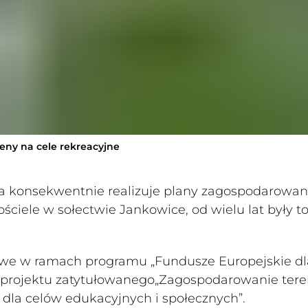
ny na cele rekreacyjne
óra konsekwentnie realizuje plany zagospodarowan
iele w sołectwie Jankowice, od wielu lat były t
owe w ramach programu „Fundusze Europejskie dl
cję projektu zatytułowanego„Zagospodarowanie ter
 dla celów edukacyjnych i społecznych”.