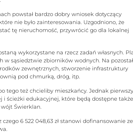
nach powstał bardzo dobry wniosek dotyczący
tóre nie było zainteresowania. Uzgodniono, że
tać tę nieruchomość, przywrócić go dla lokalnej
zostaną wykorzystane na rzecz zadań własnych. Pl
h w sąsiedztwie zbiorników wodnych. Na pozosta
 środków zewnętrznych, stworzenie infrastruktury
łownią pod chmurką, dróg, itp.
bo tego też chcieliby mieszkańcy. Jednak pierws
i ścieżki edukacyjnej, które będą dostępne także
wójt Świerklan.
 z czego 6 522 048,63 zł stanowi dofinansowanie ze
wa.