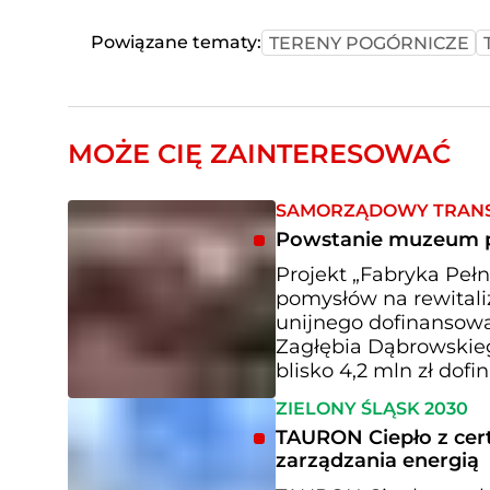
Powiązane tematy:
TERENY POGÓRNICZE
MOŻE CIĘ ZAINTERESOWAĆ
SAMORZĄDOWY TRAN
Powstanie muzeum p
Projekt „Fabryka Pełna
pomysłów na rewitali
unijnego dofinansow
Zagłębia Dąbrowskieg
blisko 4,2 mln zł dof
ZIELONY ŚLĄSK 2030
TAURON Ciepło z cer
zarządzania energią