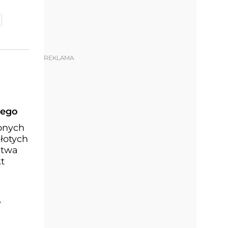
REKLAMA
iego
ionych
łotych
ctwa
t
y