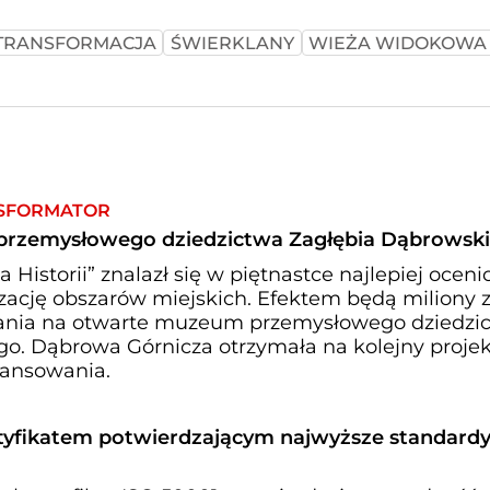
TRANSFORMACJA
ŚWIERKLANY
WIEŻA WIDOKOWA
SFORMATOR
rzemysłowego dziedzictwa Zagłębia Dąbrowsk
 Historii” znalazł się w piętnastce najlepiej ocen
zację obszarów miejskich. Efektem będą miliony z
ania na otwarte muzeum przemysłowego dziedzi
o. Dąbrowa Górnicza otrzymała na kolejny projek
inansowania.
tyfikatem potwierdzającym najwyższe standard