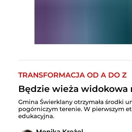
TRANSFORMACJA OD A DO Z
Będzie wieża widokowa 
Gmina Świerklany otrzymała środki un
pogórniczym terenie. W pierwszym et
edukacyjna.
Monika Krężel