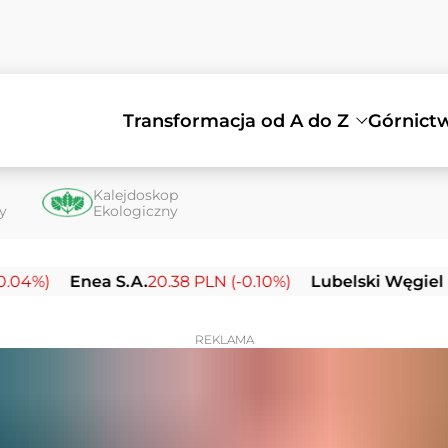
Transformacja od A do Z
Górnict
Kalejdoskop
ty
Ekologiczny
Enea S.A.
20.38 PLN (-0.10%)
Lubelski Węgiel Bogda
REKLAMA