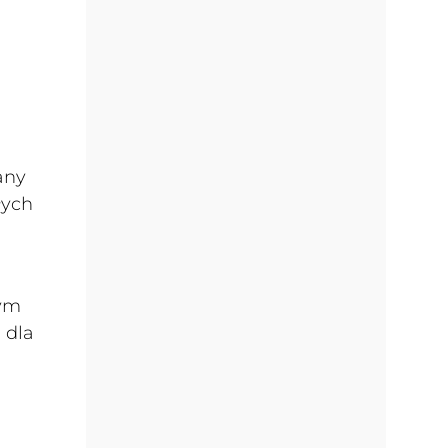
any
łych
zym
 dla