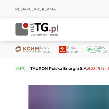
REDAKCJA
REKLAMA
Strefa
Strefa
Eko
Miedzi
Energii
Profi
0.03%)
TAURON Polska Energia S.A.
9.23 PLN (-0.04%)