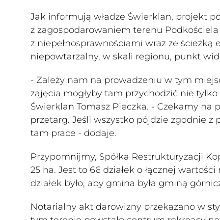
Jak informują władze Świerklan, projekt pol
z zagospodarowaniem terenu Podkościela
z niepełnosprawnościami wraz ze ścieżką 
niepowtarzalny, w skali regionu, punkt wi
- Zależy nam na prowadzeniu w tym miejscu 
zajęcia mogłyby tam przychodzić nie tylko 
Świerklan Tomasz Pieczka. - Czekamy na 
przetarg. Jeśli wszystko pójdzie zgodnie z
tam prace - dodaje.
Przypomnijmy, Spółka Restrukturyzacji Ko
25 ha. Jest to 66 działek o łącznej wartoś
działek było, aby gmina była gminą górniczą
Notarialny akt darowizny przekazano w sty
tym terenie powstało centrum rekreacyjne