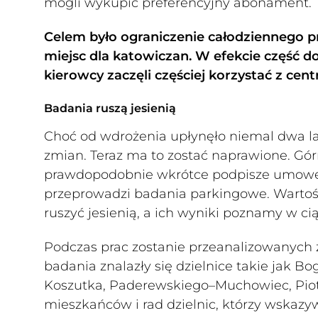
mogli wykupić preferencyjny abonament.
Celem było ograniczenie całodziennego pr
miejsc dla katowiczan. W efekcie część d
kierowcy zaczęli częściej korzystać z ce
Badania ruszą jesienią
Choć od wdrożenia upłynęło niemal dwa la
zmian. Teraz ma to zostać naprawione. Gó
prawdopodobnie wkrótce podpisze umowę 
przeprowadzi badania parkingowe. Wartość 
ruszyć jesienią, a ich wyniki poznamy w ci
Podczas prac zostanie przeanalizowanych z
badania znalazły się dzielnice takie jak B
Koszutka, Paderewskiego–Muchowiec, Piotr
mieszkańców i rad dzielnic, którzy wskazywa