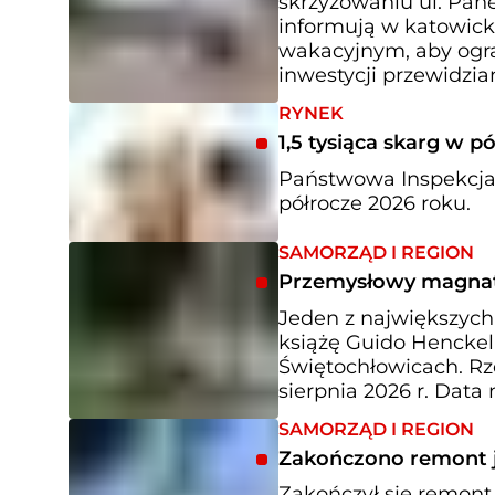
skrzyżowaniu ul. Pane
informują w katowick
wakacyjnym, aby ogra
inwestycji przewidzia
RYNEK
1,5 tysiąca skarg w p
Państwowa Inspekcja
półrocze 2026 roku.
SAMORZĄD I REGION
Przemysłowy magnat 
Jeden z największyc
książę Guido Henckel
Świętochłowicach. Rze
sierpnia 2026 r. Data
SAMORZĄD I REGION
Zakończono remont j
Zakończył się remont