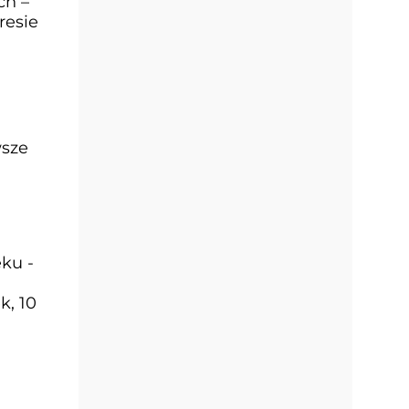
ch –
resie
wsze
ku -
k, 10