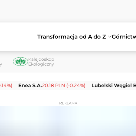
Transformacja od A do Z
Górnict
Kalejdoskop
ty
Ekologiczny
nea S.A.
20.18 PLN (-0.24%)
Lubelski Węgiel Bogdanka
REKLAMA