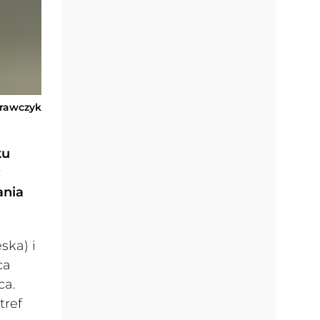
Krawczyk
ku
ania
ska) i
ca
ca.
tref