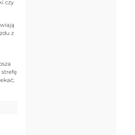
i czy
awiają
azdu z
psza
 strefę
ekać;