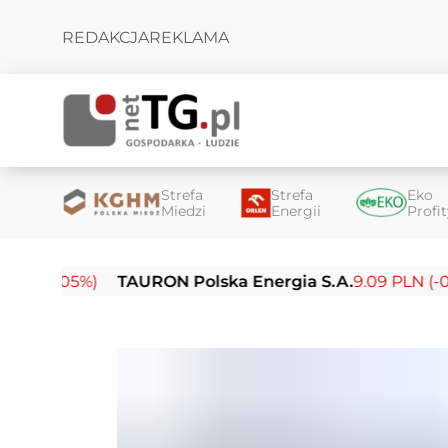
REDAKCJA
REKLAMA
Strefa
Strefa
Eko
Miedzi
Energii
Profi
05%)
TAURON Polska Energia S.A.
9.09 PLN (-0.14%)
E