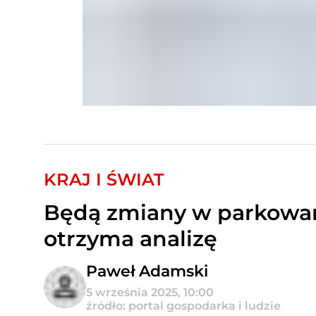
KRAJ I ŚWIAT
Będą zmiany w parkowan
otrzyma analizę
Paweł Adamski
5 września 2025, 10:00
źródło: portal gospodarka i ludzie