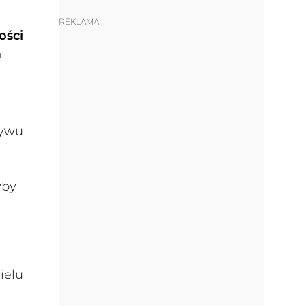
REKLAMA
ości
a
ływu
yby
ielu