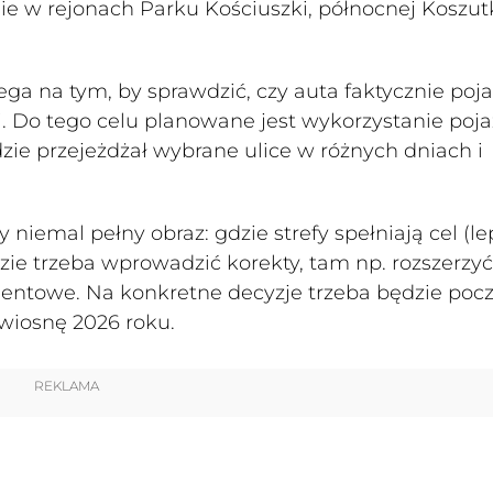
e w rejonach Parku Kościuszki, północnej Koszutk
ega na tym, by sprawdzić, czy auta faktycznie poj
ami. Do tego celu planowane jest wykorzystanie poj
zie przejeżdżał wybrane ulice w różnych dniach i
niemal pełny obraz: gdzie strefy spełniają cel (le
dzie trzeba wprowadzić korekty, tam np. rozszerzyć
entowe. Na konkretne decyzje trzeba będzie pocz
wiosnę 2026 roku.
REKLAMA