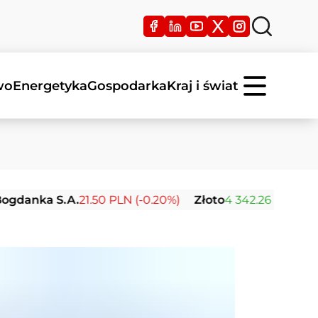
wo
Energetyka
Gospodarka
Kraj i świat
 S.A.
21.50 PLN (-0.20%)
Złoto
4 342.26 USD (0.00%)
S