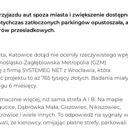
zyjazdu aut spoza miasta i zwiększenie dostępn
otychczas zatłoczonych parkingów opustoszała, 
ntrów przesiadkowych.
ta, Katowice dotąd nie oceniły rzeczywistego wp
rnośląsko-Zagłębiowska Metropolia (GZM)
z firmą SYSTEMEG NET z Wrocławia, która
projektu to aż 765 tysięcy złotych. Badania miał
ągu 6 miesięcy.
nacznie więcej, niż sama strefa A i B. Na mapie
ogucice, Dąbrówka Mała, Giszowiec, Nikiszowiec,
owice i wiele innych. To odpowiedź na sygnały w
li, że kierowcy, omijając płatne strefy, parkowali