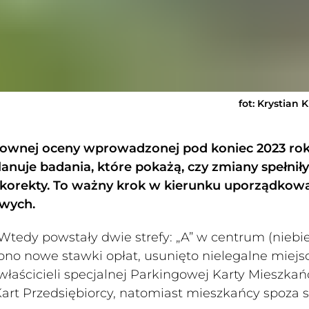
fot: Krystian 
townej oceny wprowadzonej pod koniec 2023 ro
anuje badania, które pokażą, czy zmiany spełniły
 korekty. To ważny krok w kierunku uporządkow
owych.
Wtedy powstały dwie strefy: „A” w centrum (niebie
ono nowe stawki opłat, usunięto nielegalne miejs
właścicieli specjalnej Parkingowej Karty Mieszkań
Kart Przedsiębiorcy, natomiast mieszkańcy spoza s