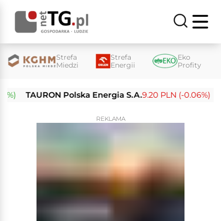
Strefa
Strefa
Eko
Miedzi
Energii
Profity
TAURON Polska Energia S.A.
9.20 PLN (-0.06%)
Enea
REKLAMA