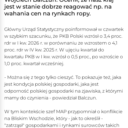
jest w stanie dobrze reagować np. na
wahania cen na rynkach ropy.
Główny Urząd Statystyczny poinformował w czwartek
w szybkim szacunku, że PKB Polski wzrósł o 3,4 proc.
rdr w I kw. 2026 r. w porównaniu ze wzrostem o 4,1
proc. rdr w IV kw. 2025 r. W ujęciu kwartał do
kwartału PKB w I kw. wzrósł o 0,5 proc., po wzroście o
1,0 proc. kwartał wcześniej.
- Można się z tego tylko cieszyć. To pokazuje też, jaka
jest kondycja polskiej gospodarki, jaka jest
odporność polskiej gospodarki na zjawiska, z którymi
mamy do czynienia - powiedział Balczun.
W tym kontekście szef MAP przypomniał o konflikcie
na Bliskim Wschodzie, który - jak to określił -
"zatrząsł" gospodarkami i rynkami surowców takich