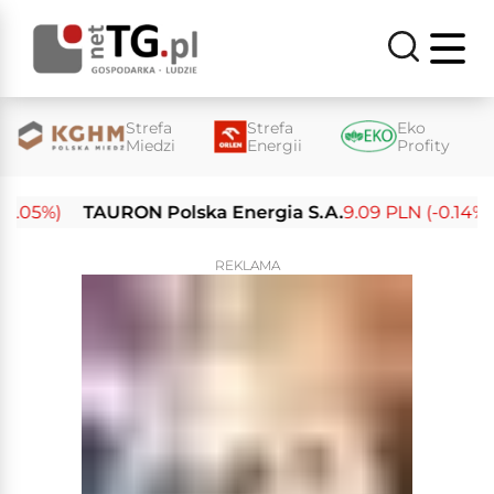
Strefa
Strefa
Eko
Miedzi
Energii
Profity
05%)
TAURON Polska Energia S.A.
9.09 PLN (-0.14%)
E
REKLAMA