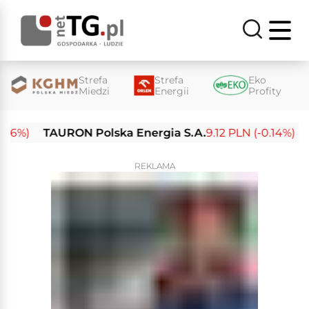
Strefa
Strefa
Eko
Miedzi
Energii
Profity
%)
TAURON Polska Energia S.A.
9.12 PLN (-0.14%)
Ene
REKLAMA