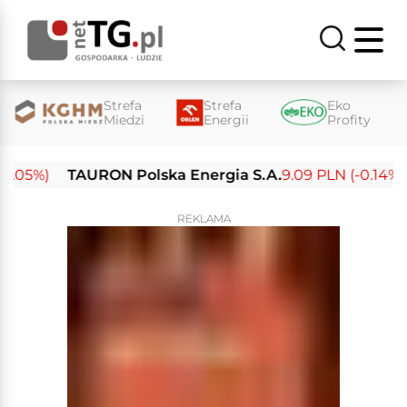
Strefa
Strefa
Eko
Miedzi
Energii
Profity
05%)
TAURON Polska Energia S.A.
9.09 PLN (-0.14%)
E
REKLAMA