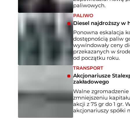
paliwowych.
PALIWO
Diesel najdroższy w 
Ponowna eskalacja ko
dostępnością paliw 
wywindowały ceny die
przekazanych w środę
od początku roku.
TRANSPORT
Akcjonariusze Stalex
zakładowego
Walne zgromadzenie s
zmniejszeniu kapitał
akcji z 75 gr do 1 gr
akcjonariuszy spółki m