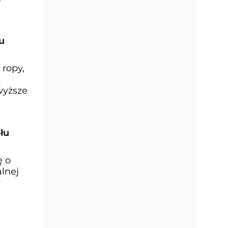
u
ropy,
z
wyższe
łu
ę o
lnej
y