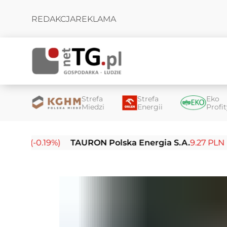
REDAKCJA
REKLAMA
Strefa
Strefa
Eko
Miedzi
Energii
Profi
(-0.19%)
TAURON Polska Energia S.A.
9.27 PLN (-0.14%