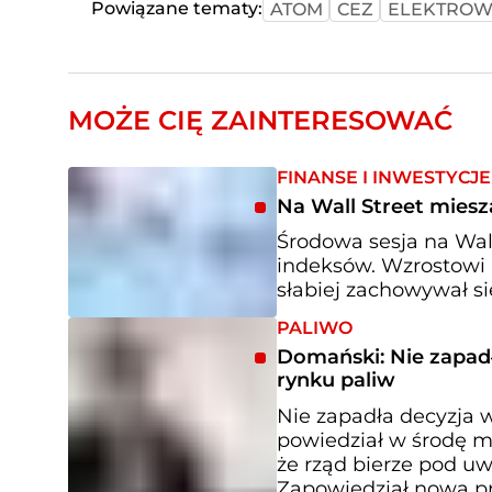
Powiązane tematy:
ATOM
CEZ
ELEKTROW
MOŻE CIĘ ZAINTERESOWAĆ
FINANSE I INWESTYCJE
Na Wall Street miesz
Środowa sesja na Wal
indeksów. Wzrostowi
słabiej zachowywał s
PALIWO
Domański: Nie zapad
rynku paliw
Nie zapadła decyzja 
powiedział w środę m
że rząd bierze pod u
Zapowiedział nową p