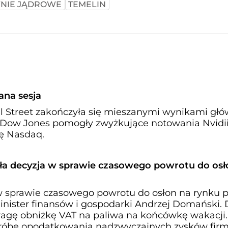
NIE JĄDROWE
TEMELIN
ana sesja
l Street zakończyła się mieszanymi wynikami gł
 Dow Jones pomogły zwyżkujące notowania Nvidii
ię Nasdaq.
ła decyzja w sprawie czasowego powrotu do osł
w sprawie czasowego powrotu do osłon na rynku p
inister finansów i gospodarki Andrzej Domański. 
wagę obniżkę VAT na paliwa na końcówkę wakacji.
róbę opodatkowania nadzwyczajnych zysków fir