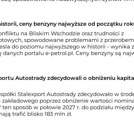
historii, ceny benzyny najwyższe od początku rok
nfliktu na Bliskim Wschodzie oraz trudności z
gotowych, spowodowane problemami z przerobem 
sla do poziomu najwyższego w historii - wynika 
 danych portalu e-petrol.pl. Ceny benzyny są naj
portu Autostrady zdecydowali o obniżeniu kapita
półki Stalexport Autostrady zdecydowało w środ
u zakładowego poprzez obniżenie wartości nomina
. W ten sposób w połowie 2027 r. do podziału międz
ają trafić blisko 183 mln zł.