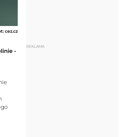
ot: cez.cz
REKLAMA
inie -
nie
m
ego