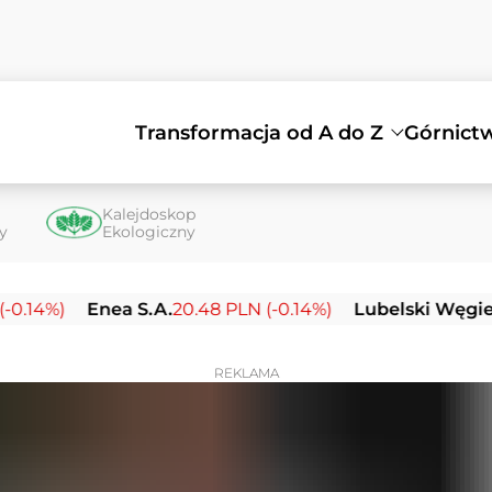
Transformacja od A do Z
Górnict
Kalejdoskop
ty
Ekologiczny
)
Enea S.A.
20.48 PLN (-0.14%)
Lubelski Węgiel Bogd
REKLAMA