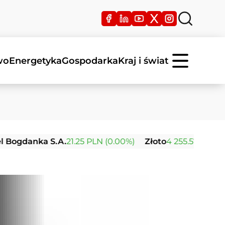
wo
Energetyka
Gospodarka
Kraj i świat
anka S.A.
21.25 PLN (0.00%)
Złoto
4 255.57 USD (+0.20%)