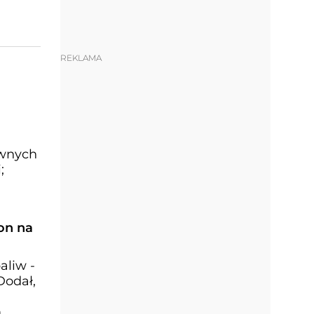
REKLAMA
ównych
;
on na
aliw -
Dodał,
m