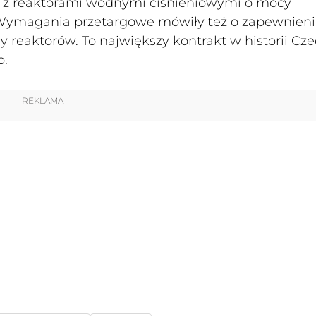
e z reaktorami wodnymi ciśnieniowymi o mocy
 Wymagania przetargowe mówiły też o zapewnien
 reaktorów. To największy kontrakt w historii Cze
o.
REKLAMA