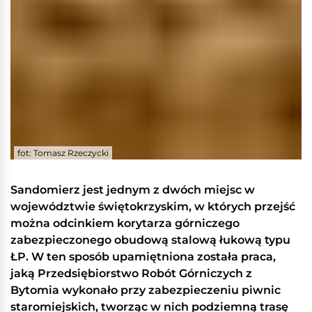
fot: Tomasz Rzeczycki
Sandomierz jest jednym z dwóch miejsc w
województwie świętokrzyskim, w których przejść
można odcinkiem korytarza górniczego
zabezpieczonego obudową stalową łukową typu
ŁP. W ten sposób upamiętniona została praca,
jaką Przedsiębiorstwo Robót Górniczych z
Bytomia wykonało przy zabezpieczeniu piwnic
staromiejskich, tworząc w nich podziemną trasę