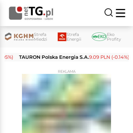
Strefa
Strefa
Eko
Miedzi
Energii
Profity
%)
TAURON Polska Energia S.A.
9.09 PLN (-0.14%)
En
REKLAMA